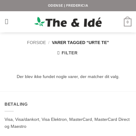
Fortsæt
ODENSE | FREDERICIA
til
indhold
0
FORSIDE
/
VARER TAGGED “URTE TE”
FILTER
Der blev ikke fundet nogle varer, der matcher dit valg.
BETALING
Visa, Visa/dankort, Visa Elektron, MasterCard, MasterCard Direct
og Maestro