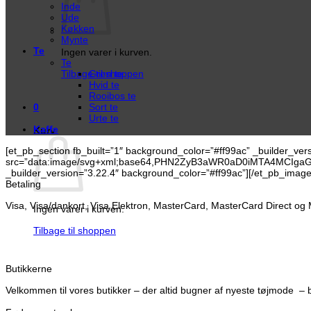
Inde
Ude
Køkken
Mynte
Te
Ingen varer i kurven.
Te
Tilbage til shoppen
Grøn te
Hvid te
Rooibos te
0
Sort te
Urte te
Kaffe
Kurv
[et_pb_section fb_built=”1″ background_color=”#ff99ac” _builder_ve
src=”data:image/svg+xml;base64,PHN2ZyB3aWR0aD0iMTA4MCI
_builder_version=”3.22.4″ background_color=”#ff99ac”][/et_pb_image
Betaling
Visa, Visa/dankort, Visa Elektron, MasterCard, MasterCard Direct og
Ingen varer i kurven.
Tilbage til shoppen
Butikkerne
Velkommen til vores butikker – der altid bugner af nyeste tøjmode –