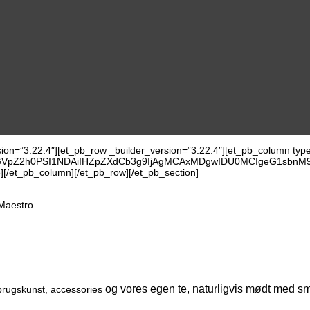
rsion=”3.22.4″][et_pb_row _builder_version=”3.22.4″][et_pb_column typ
gaGVpZ2h0PSI1NDAiIHZpZXdCb3g9IjAgMCAxMDgwIDU0MCIgeG1sbn
][/et_pb_column][/et_pb_row][/et_pb_section]
 Maestro
og vores egen te, naturligvis mødt med s
 brugskunst, accessories