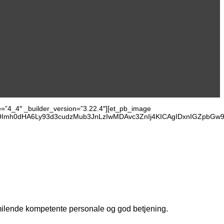
e=”4_4″ _builder_version=”3.22.4″][et_pb_image
M9Imh0dHA6Ly93d3cudzMub3JnLzIwMDAvc3ZnIj4KICAgIDxnIGZpb
milende kompetente personale og god betjening.