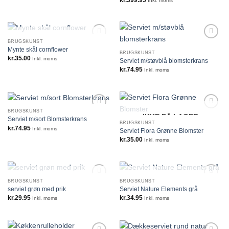
Inkl. moms
IKKE PÅ LAGER
BRUGSKUNST
Mynte skål cornflower
BRUGSKUNST
kr.
35.00
Inkl. moms
Serviet m/støvblå blomsterkrans
kr.
74.95
Inkl. moms
BRUGSKUNST
IKKE PÅ LAGER
Serviet m/sort Blomsterkrans
BRUGSKUNST
kr.
74.95
Inkl. moms
Serviet Flora Grønne Blomster
kr.
35.00
Inkl. moms
IKKE PÅ LAGER
IKKE PÅ LAGER
BRUGSKUNST
BRUGSKUNST
serviet grøn med prik
Serviet Nature Elements grå
kr.
29.95
kr.
34.95
Inkl. moms
Inkl. moms