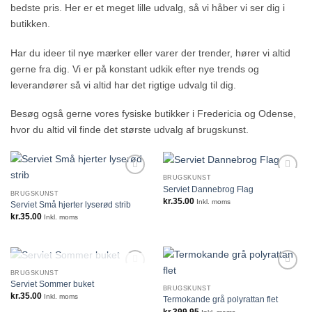
bedste pris. Her er et meget lille udvalg, så vi håber vi ser dig i
butikken.
Har du ideer til nye mærker eller varer der trender, hører vi altid
gerne fra dig. Vi er på konstant udkik efter nye trends og
leverandører så vi altid har det rigtige udvalg til dig.
Besøg også gerne vores fysiske butikker i Fredericia og Odense,
hvor du altid vil finde det største udvalg af brugskunst.
BRUGSKUNST
Serviet Dannebrog Flag
BRUGSKUNST
kr.
35.00
Inkl. moms
Serviet Små hjerter lyserød strib
kr.
35.00
Inkl. moms
IKKE PÅ LAGER
BRUGSKUNST
Serviet Sommer buket
BRUGSKUNST
kr.
35.00
Inkl. moms
Termokande grå polyrattan flet
kr.
399.95