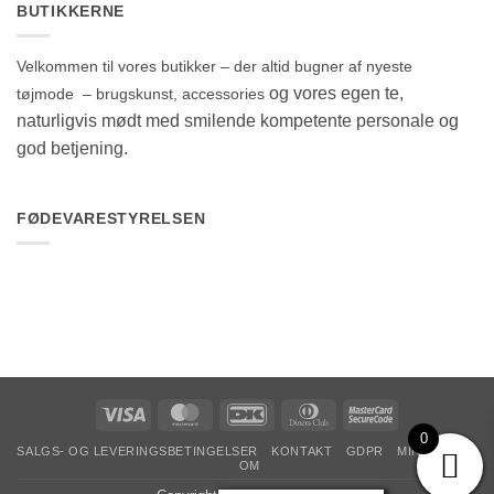
BUTIKKERNE
Velkommen til vores butikker – der altid bugner af nyeste
og vores egen te,
tøjmode – brugskunst, accessories
naturligvis mødt med smilende kompetente personale og
god betjening.
FØDEVARESTYRELSEN
Visa
MasterCard
DanKort
Dinners
MasterCard
Club
2
0
SALGS- OG LEVERINGSBETINGELSER
KONTAKT
GDPR
MIN KONTO
OM