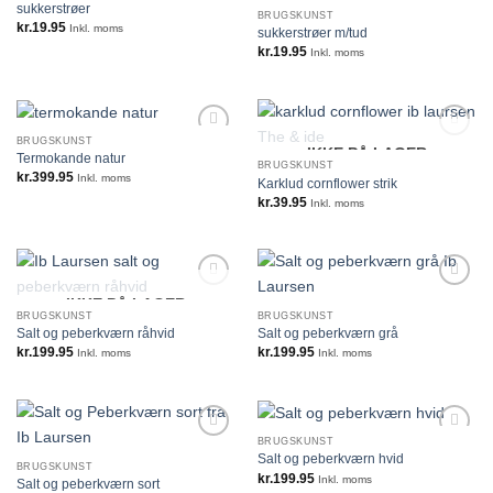
IKKE PÅ LAGER
sukkerstrøer
BRUGSKUNST
kr.
19.95
Inkl. moms
sukkerstrøer m/tud
kr.
19.95
Inkl. moms
BRUGSKUNST
IKKE PÅ LAGER
Termokande natur
BRUGSKUNST
kr.
399.95
Inkl. moms
Karklud cornflower strik
kr.
39.95
Inkl. moms
IKKE PÅ LAGER
BRUGSKUNST
BRUGSKUNST
Salt og peberkværn råhvid
Salt og peberkværn grå
kr.
199.95
kr.
199.95
Inkl. moms
Inkl. moms
BRUGSKUNST
Salt og peberkværn hvid
BRUGSKUNST
kr.
199.95
Inkl. moms
Salt og peberkværn sort