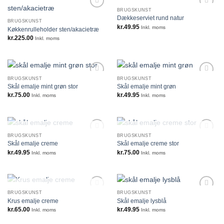
BRUGSKUNST
Dækkeserviet rund natur
BRUGSKUNST
kr.
49.95
Inkl. moms
Køkkenrulleholder sten/akacietræ
kr.
225.00
Inkl. moms
BRUGSKUNST
BRUGSKUNST
Skål emalje mint grøn stor
Skål emalje mint grøn
kr.
75.00
kr.
49.95
Inkl. moms
Inkl. moms
IKKE PÅ LAGER
IKKE PÅ LAGER
BRUGSKUNST
BRUGSKUNST
Skål emalje creme
Skål emalje creme stor
kr.
49.95
kr.
75.00
Inkl. moms
Inkl. moms
IKKE PÅ LAGER
BRUGSKUNST
BRUGSKUNST
Krus emalje creme
Skål emalje lysblå
kr.
65.00
kr.
49.95
Inkl. moms
Inkl. moms