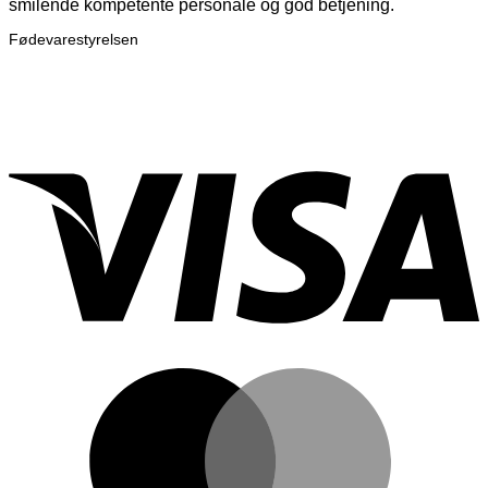
smilende kompetente personale og god betjening.
Fødevarestyrelsen
V
M