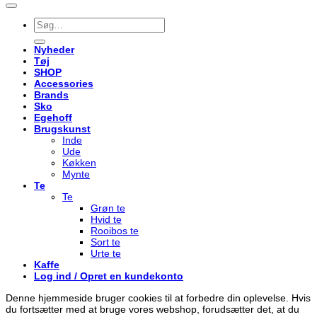
Søg
efter:
Nyheder
Tøj
SHOP
Accessories
Brands
Sko
Egehoff
Brugskunst
Inde
Ude
Køkken
Mynte
Te
Te
Grøn te
Hvid te
Rooibos te
Sort te
Urte te
Kaffe
Log ind / Opret en kundekonto
Denne hjemmeside bruger cookies til at forbedre din oplevelse. Hvis
du fortsætter med at bruge vores webshop, forudsætter det, at du