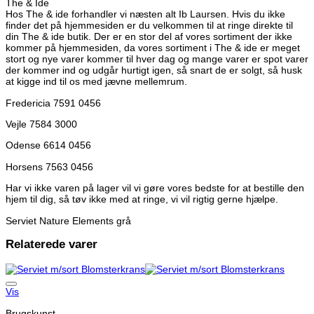
The & Ide
Hos The & ide forhandler vi næsten alt Ib Laursen. Hvis du ikke
finder det på hjemmesiden er du velkommen til at ringe direkte til
din The & ide butik. Der er en stor del af vores sortiment der ikke
kommer på hjemmesiden, da vores sortiment i The & ide er meget
stort og nye varer kommer til hver dag og mange varer er spot varer
der kommer ind og udgår hurtigt igen, så snart de er solgt, så husk
at kigge ind til os med jævne mellemrum.
Fredericia 7591 0456
Vejle 7584 3000
Odense 6614 0456
Horsens 7563 0456
Har vi ikke varen på lager vil vi gøre vores bedste for at bestille den
hjem til dig, så tøv ikke med at ringe, vi vil rigtig gerne hjælpe.
Serviet Nature Elements grå
Relaterede varer
Vis
Brugskunst