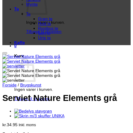
Mynte
Te
Te
Grøn te
Ingen varer i kurven.
Hvid te
Rooibos te
Tilbage til shoppen
Sort te
Urte te
Kaffe
0
Kurv
Forside
/
Brugskunst
Ingen varer i kurven.
Serviet Nature Elements grå
Tilbage til shoppen
kr.
34.95
Inkl. moms