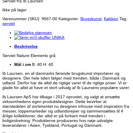
Serviet fra Ib Laursen
Ikke på lager
Varenummer (SKU):
9567-00
Kategorier:
Brugskunst
,
Køkken
Tag:
serviet
Beskrivelse
Serviet Nature Elements grå
Mål i cm
B: 40 H: 40
Ib Laursen, en af danmarks førende brugskunst importører og
designere. Der hele tiden følger med trenden, både i Danmark og
udland. Derfor har de altid de rigtige varer til de rigtige priser. Vi er
glade for altid at have et stort udvalg af Ib Laursens populære varer.
Ib Laursen ApS har tilbage i 2017 oprustet, og valgt at ansætte
virksomhedens egen produktdesigner. Dette bevirker at
størstedelen af sortimentet nu designes inhouse med inspiration fra
messer, loppemarkeder og udlandsrejser og sammensættes til 4
årlige kollektioner, der altid er på forkant med trenden i
boligindretning. Produkterne produceres hos nøje udvalgte
leverandører i Asien, Tyskland, Portugal og Danmark.