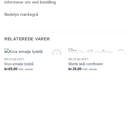
informerer om ved bestilling.
Bedelys mørkegrå
RELATEREDE VARER
IKKE PÅ LAGER
BRUGSKUNST
BRUGSKUNST
Krus emalje lysblå
Mynte skål cornflower
kr.
65.00
kr.
35.00
Inkl. moms
Inkl. moms