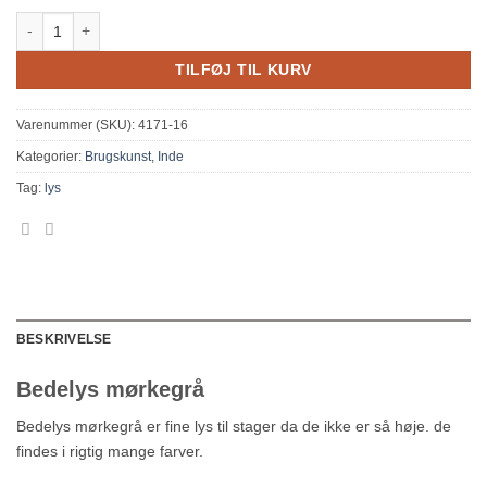
Bedelys mørkegrå antal
TILFØJ TIL KURV
Varenummer (SKU):
4171-16
Kategorier:
Brugskunst
,
Inde
Tag:
lys
BESKRIVELSE
Bedelys mørkegrå
Bedelys mørkegrå er fine lys til stager da de ikke er så høje. de
findes i rigtig mange farver.