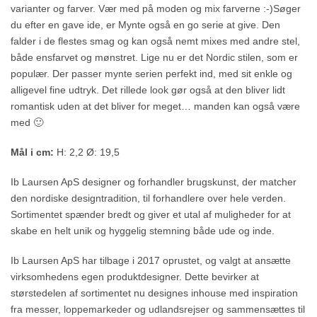
varianter og farver. Vær med på moden og mix farverne :-)Søger
du efter en gave ide, er Mynte også en go serie at give. Den
falder i de flestes smag og kan også nemt mixes med andre stel,
både ensfarvet og mønstret. Lige nu er det Nordic stilen, som er
populær. Der passer mynte serien perfekt ind, med sit enkle og
alligevel fine udtryk. Det rillede look gør også at den bliver lidt
romantisk uden at det bliver for meget… manden kan også være
med 🙂
Mål i cm:
H: 2,2 Ø: 19,5
Ib Laursen ApS designer og forhandler brugskunst, der matcher
den nordiske designtradition, til forhandlere over hele verden.
Sortimentet spænder bredt og giver et utal af muligheder for at
skabe en helt unik og hyggelig stemning både ude og inde.
Ib Laursen ApS har tilbage i 2017 oprustet, og valgt at ansætte
virksomhedens egen produktdesigner. Dette bevirker at
størstedelen af sortimentet nu designes inhouse med inspiration
fra messer, loppemarkeder og udlandsrejser og sammensættes til