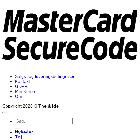
M
2
Salgs- og leveringsbetingelser
Kontakt
GDPR
Min Konto
Om
Copyright 2026 ©
The & Ide
Søg
efter:
Nyheder
Tøj