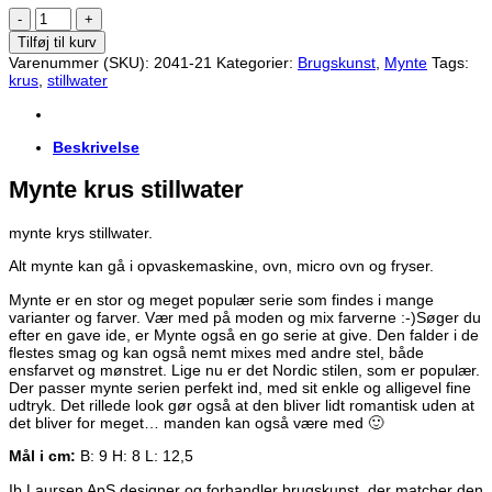
Mynte
krus
Tilføj til kurv
stillwater
Varenummer (SKU):
2041-21
Kategorier:
Brugskunst
,
Mynte
Tags:
antal
krus
,
stillwater
Beskrivelse
Mynte krus stillwater
mynte krys stillwater.
Alt mynte kan gå i opvaskemaskine, ovn, micro ovn og fryser.
Mynte er en stor og meget populær serie som findes i mange
varianter og farver. Vær med på moden og mix farverne :-)Søger du
efter en gave ide, er Mynte også en go serie at give. Den falder i de
flestes smag og kan også nemt mixes med andre stel, både
ensfarvet og mønstret. Lige nu er det Nordic stilen, som er populær.
Der passer mynte serien perfekt ind, med sit enkle og alligevel fine
udtryk. Det rillede look gør også at den bliver lidt romantisk uden at
det bliver for meget… manden kan også være med 🙂
Mål i cm:
B: 9 H: 8 L: 12,5
Ib Laursen ApS designer og forhandler brugskunst, der matcher den