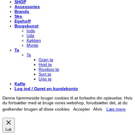
SHOP
Accessories
Brands
Sko
Egehoff
Brugskunst
Inde
Ude
Køkken
Mynte
Te
Te
Grøn te
Hvid te
Rooibos te
Sort te
Urte te
Kaffe
Log ind / Opret en kundekonto
Denne hjemmeside bruger cookies til at forbedre din oplevelse. Hvis
du fortsætter med at bruge vores webshop, forudsætter det, at du
godkender brugen af disse cookies.
Accepter
Afvis
Læs mere
Luk