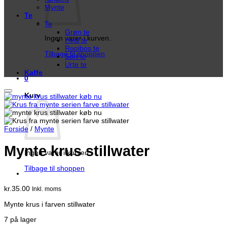
Mynte
Te
Te
Grøn te
Ingen varer i kurven.
Hvid te
Rooibos te
Tilbage til shoppen
Sort te
Urte te
Kaffe
0
Kurv
Forside
/
Mynte
Mynte krus stillwater
Ingen varer i kurven.
Tilbage til shoppen
kr.
35.00
Inkl. moms
Mynte krus i farven stillwater
7 på lager