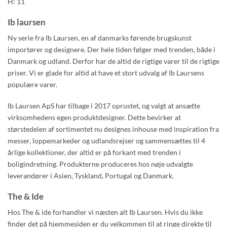
H: 11
Ib laursen
Ny serie
fra Ib Laursen, en af danmarks førende brugskunst
importører og designere. Der hele tiden følger med trenden, både i
Danmark og udland. Derfor har de altid de rigtige varer til de rigtige
priser. Vi er glade for altid at have et stort udvalg af Ib Laursens
populære varer.
Ib Laursen ApS har tilbage i 2017 oprustet, og valgt at ansætte
virksomhedens egen produktdesigner. Dette bevirker at
størstedelen af sortimentet nu designes inhouse med inspiration fra
messer, loppemarkeder og udlandsrejser og sammensættes til 4
årlige kollektioner, der altid er på forkant med trenden i
boligindretning. Produkterne produceres hos nøje udvalgte
leverandører i Asien, Tyskland, Portugal og Danmark.
The & Ide
Hos The & ide forhandler vi næsten alt Ib Laursen. Hvis du ikke
finder det på hjemmesiden er du velkommen til at ringe direkte til