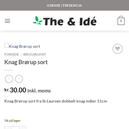
Fortsæt
ODENSE | FREDERICIA
til
indhold
0
FORSIDE
/
BRUGSKUNST
Knag Brørup sort
30.00
kr.
Inkl. moms
Knag Brørup sort fra Ib Laursen dobbelt knag måler 11cm
58 på lager
Knag Brørup sort antal