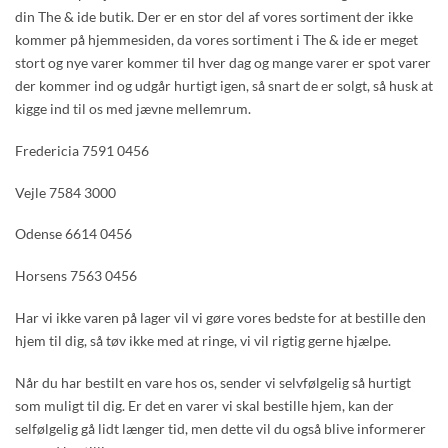
din The & ide butik. Der er en stor del af vores sortiment der ikke
kommer på hjemmesiden, da vores sortiment i The & ide er meget
stort og nye varer kommer til hver dag og mange varer er spot varer
der kommer ind og udgår hurtigt igen, så snart de er solgt, så husk at
kigge ind til os med jævne mellemrum.
Fredericia 7591 0456
Vejle 7584 3000
Odense 6614 0456
Horsens 7563 0456
Har vi ikke varen på lager vil vi gøre vores bedste for at bestille den
hjem til dig, så tøv ikke med at ringe, vi vil rigtig gerne hjælpe.
Når du har bestilt en vare hos os, sender vi selvfølgelig så hurtigt
som muligt til dig. Er det en varer vi skal bestille hjem, kan der
selfølgelig gå lidt længer tid, men dette vil du også blive informerer