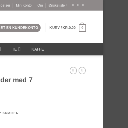
ngelser
Min Konto
Om
Ønskeliste
PRET EN KUNDEKONTO
KURV /
KR.
0.00
0
TE
KAFFE
lder med 7
7 KNAGER