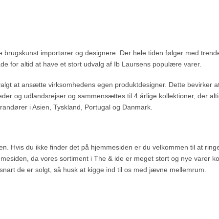
e brugskunst importører og designere. Der hele tiden følger med trend
 glade for altid at have et stort udvalg af Ib Laursens populære varer.
 valgt at ansætte virksomhedens egen produktdesigner. Dette bevirker a
er og udlandsrejser og sammensættes til 4 årlige kollektioner, der alti
randører i Asien, Tyskland, Portugal og Danmark.
n. Hvis du ikke finder det på hjemmesiden er du velkommen til at ringe d
mesiden, da vores sortiment i The & ide er meget stort og nye varer k
snart de er solgt, så husk at kigge ind til os med jævne mellemrum.