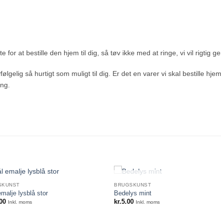
 for at bestille den hjem til dig, så tøv ikke med at ringe, vi vil rigtig g
ølgelig så hurtigt som muligt til dig. Er det en varer vi skal bestille hje
ing.
IKKE PÅ LAGER
SKUNST
BRUGSKUNST
malje lysblå stor
Bedelys mint
00
kr.
5.00
Inkl. moms
Inkl. moms