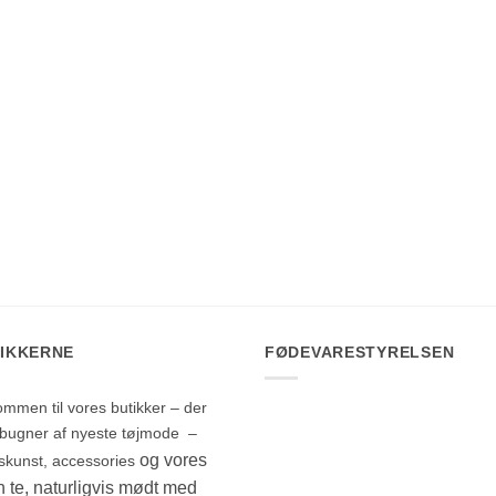
IKKERNE
FØDEVARESTYRELSEN
ommen til vores butikker – der
d bugner af nyeste tøjmode –
og vores
skunst, accessories
 te, naturligvis mødt med