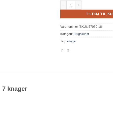
Vægkurv / bladholder med 7 knag
TILFØJ TIL K
Varenummer (SKU):
57050-18
Kategori:
Brugskunst
Tag:
knager
 7 knager