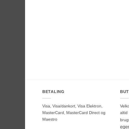
BETALING
BUT
Visa, Visa/dankort, Visa Elektron,
Velk
MasterCard, MasterCard Direct og
alti
Maestro
brug
egen