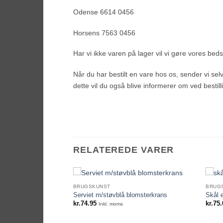
Odense 6614 0456
Horsens 7563 0456
Har vi ikke varen på lager vil vi gøre vores bedste
Når du har bestilt en vare hos os, sender vi selvf
dette vil du også blive informerer om ved bestill
RELATEREDE VARER
BRUGSKUNST
BRUG
Serviet m/støvblå blomsterkrans
Skål e
kr.
74.95
kr.
75.
Inkl. moms