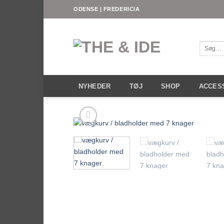
Fortsæt
ODENSE | FREDERICIA
til
indhold
Søg
efter:
NYHEDER
TØJ
SHOP
ACCES