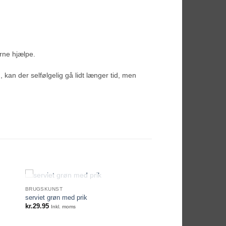
erne hjælpe.
m, kan der selfølgelig gå lidt længer tid, men
IKKE PÅ LAGER
BRUGSKUNST
serviet grøn med prik
kr.
29.95
Inkl. moms