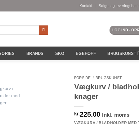
Kontakt
Salgs- og leveringsbeti
LOG IND / O
SORIES
BRANDS
SKO
EGEHOFF
BRUGSKUNST
FORSIDE
/
BRUGSKUNST
Vægkurv / bladho
knager
225.00
kr.
Inkl. moms
VÆGKURV / BLADHOLDER MED 