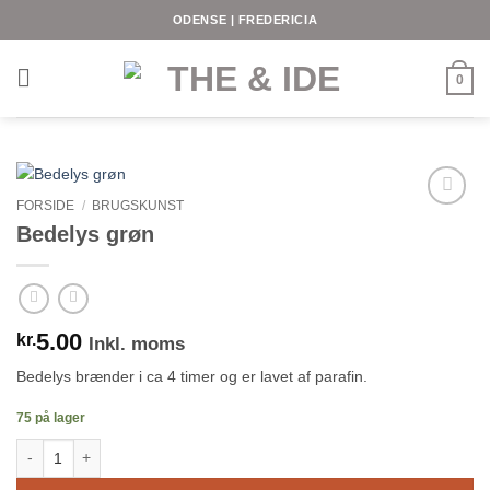
Fortsæt
ODENSE | FREDERICIA
til
indhold
0
FORSIDE
/
BRUGSKUNST
Bedelys grøn
5.00
kr.
Inkl. moms
Bedelys brænder i ca 4 timer og er lavet af parafin.
75 på lager
Bedelys grøn antal