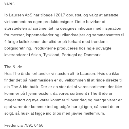
varer.
Ib Laursen ApS har tilbage i 2017 oprustet, og valgt at ansætte
virksomhedens egen produktdesigner. Dette bevirker at
størstedelen af sortimentet nu designes inhouse med inspiration
fra messer, loppemarkeder og udlandsrejser og sammensættes til
4 årlige kollektioner, der altid er på forkant med trenden i
boligindretning. Produkterne produceres hos nøje udvalgte
leverandører i Asien, Tyskland, Portugal og Danmark.
The & Ide
Hos The & ide forhandler vi næsten alt Ib Laursen. Hvis du ikke
finder det på hjemmesiden er du velkommen til at ringe direkte til
din The & ide butik. Der er en stor del af vores sortiment der ikke
kommer på hjemmesiden, da vores sortiment i The & ide er
meget stort og nye varer kommer til hver dag og mange varer er
spot varer der kommer ind og udgår hurtigt igen, så snart de er
solgt, så husk at kigge ind til os med jævne mellemrum.
Fredericia 7591 0456