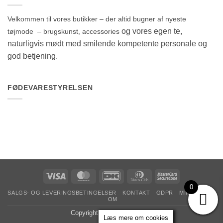
Velkommen til vores butikker – der altid bugner af nyeste
og vores egen te,
tøjmode – brugskunst, accessories
naturligvis mødt med smilende kompetente personale og
god betjening.
FØDEVARESTYRELSEN
Visa
MasterCard
DanKort
Dinners
MasterCard
Club
2
0
SALGS- OG LEVERINGSBETINGELSER
KONTAKT
GDPR
MIN KONTO
OM
Copyright 2026 ©
The & Ide
Læs mere om cookies