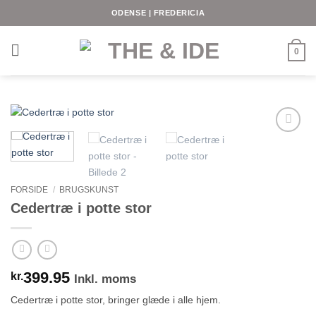
Fortsæt
ODENSE | FREDERICIA
til
indhold
0
FORSIDE
/
BRUGSKUNST
Cedertræ i potte stor
399.95
kr.
Inkl. moms
Cedertræ i potte stor, bringer glæde i alle hjem.