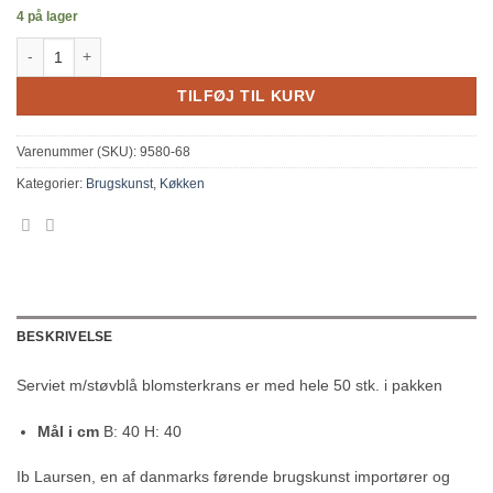
4 på lager
Serviet m/støvblå blomsterkrans antal
TILFØJ TIL KURV
Varenummer (SKU):
9580-68
Kategorier:
Brugskunst
,
Køkken
BESKRIVELSE
Serviet m/støvblå blomsterkrans er med hele 50 stk. i pakken
Mål i cm
B: 40 H: 40
Ib Laursen, en af danmarks førende brugskunst importører og