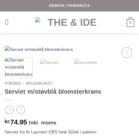
Fortsæt
ODENSE | FREDERICIA
til
indhold
0
FORSIDE
/
BRUGSKUNST
Serviet m/støvblå blomsterkrans
74.95
kr.
Inkl. moms
Serviet fra Ib Laursen OBS hele 50stk i pakken