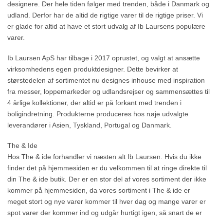
designere. Der hele tiden følger med trenden, både i Danmark og
udland. Derfor har de altid de rigtige varer til de rigtige priser. Vi
er glade for altid at have et stort udvalg af Ib Laursens populære
varer.
Ib Laursen ApS har tilbage i 2017 oprustet, og valgt at ansætte
virksomhedens egen produktdesigner. Dette bevirker at
størstedelen af sortimentet nu designes inhouse med inspiration
fra messer, loppemarkeder og udlandsrejser og sammensættes til
4 årlige kollektioner, der altid er på forkant med trenden i
boligindretning. Produkterne produceres hos nøje udvalgte
leverandører i Asien, Tyskland, Portugal og Danmark.
The & Ide
Hos The & ide forhandler vi næsten alt Ib Laursen. Hvis du ikke
finder det på hjemmesiden er du velkommen til at ringe direkte til
din The & ide butik. Der er en stor del af vores sortiment der ikke
kommer på hjemmesiden, da vores sortiment i The & ide er
meget stort og nye varer kommer til hver dag og mange varer er
spot varer der kommer ind og udgår hurtigt igen, så snart de er