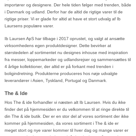
importører og designere. Der hele tiden følger med trenden, både
i Danmark og udland. Derfor har de altid de rigtige varer til de
rigtige priser. Vi er glade for altid at have et stort udvalg af Ib
Laursens populære varer.
Ib Laursen ApS har tilbage i 2017 oprustet, og valgt at ansætte
virksomhedens egen produktdesigner. Dette bevirker at
størstedelen af sortimentet nu designes inhouse med inspiration
fra messer, loppemarkeder og udlandsrejser og sammensættes til
4 årlige kollektioner, der altid er på forkant med trenden i
boligindretning. Produkterne produceres hos nøje udvalgte
leverandører i Asien, Tyskland, Portugal og Danmark.
The & Ide
Hos The & ide forhandler vi næsten alt Ib Laursen. Hvis du ikke
finder det på hjemmesiden er du velkommen til at ringe direkte til
din The & ide butik. Der er en stor del af vores sortiment der ikke
kommer på hjemmesiden, da vores sortiment i The & ide er
meget stort og nye varer kommer til hver dag og mange varer er