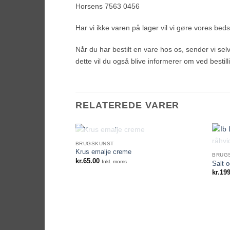
Horsens 7563 0456
Har vi ikke varen på lager vil vi gøre vores bedste
Når du har bestilt en vare hos os, sender vi selvf
dette vil du også blive informerer om ved bestill
RELATEREDE VARER
IKKE PÅ LAGER
BRUGSKUNST
Krus emalje creme
BRUG
kr.
65.00
Inkl. moms
Salt 
kr.
199