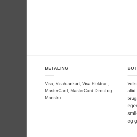
BETALING
BUT
Visa, Visa/dankort, Visa Elektron,
Velk
MasterCard, MasterCard Direct og
alti
Maestro
brug
egen
smi
og g