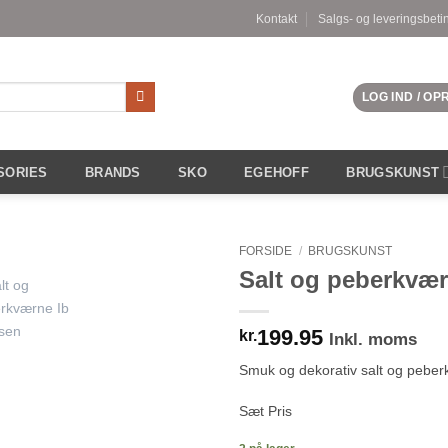
Kontakt
Salgs- og leveringsbeti
LOG IND / O
SORIES
BRANDS
SKO
EGEHOFF
BRUGSKUNST
FORSIDE
/
BRUGSKUNST
Salt og peberkvær
199.95
kr.
Inkl. moms
Smuk og dekorativ salt og peber
Sæt Pris