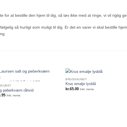
 for at bestille den hjem til dig, så tøv ikke med at ringe, vi vil rigtig g
ølgelig så hurtigt som muligt til dig. Er det en varer vi skal bestille hje
ing.
BRUGSKUNST
IKKE PÅ LAGER
Krus emalje lysblå
SKUNST
kr.
65.00
Inkl. moms
og peberkværn råhvid
.95
Inkl. moms