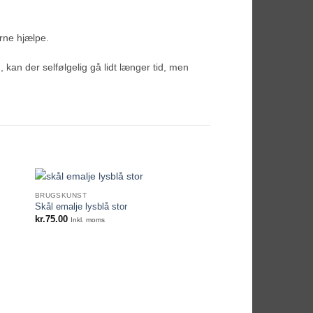
erne hjælpe.
m, kan der selfølgelig gå lidt længer tid, men
BRUGSKUNST
Skål emalje lysblå stor
kr.
75.00
Inkl. moms
IKKE PÅ