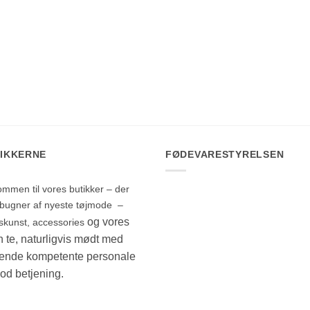
IKKERNE
FØDEVARESTYRELSEN
ommen til vores butikker – der
d bugner af nyeste tøjmode –
og vores
skunst, accessories
 te, naturligvis mødt med
lende kompetente personale
od betjening.