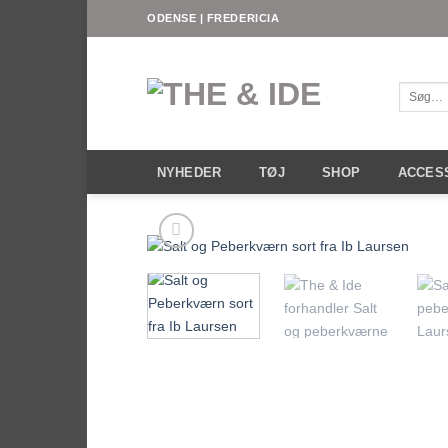
Fortsæt
ODENSE | FREDERICIA
til
indhold
Søg
efter:
NYHEDER
TØJ
SHOP
ACCES