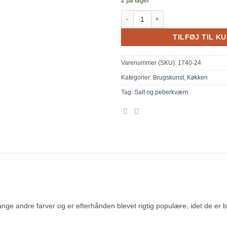
2 på lager
Salt og peberkværn sort antal
TILFØJ TIL K
Varenummer (SKU):
1740-24
Kategorier:
Brugskunst
,
Køkken
Tag:
Salt og peberkværn
ge andre farver og er efterhånden blevet rigtig populære, idet de er b