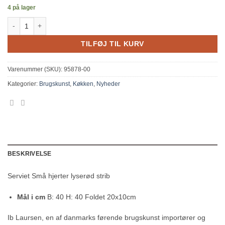
4 på lager
Serviet Små hjerter lyserød strib antal
TILFØJ TIL KURV
Varenummer (SKU):
95878-00
Kategorier:
Brugskunst
,
Køkken
,
Nyheder
BESKRIVELSE
Serviet Små hjerter lyserød strib
Mål i cm
B: 40 H: 40 Foldet 20x10cm
Ib Laursen, en af danmarks førende brugskunst importører og