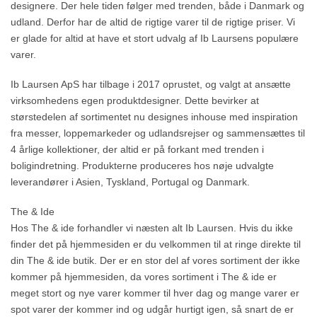
designere. Der hele tiden følger med trenden, både i Danmark og
udland. Derfor har de altid de rigtige varer til de rigtige priser. Vi
er glade for altid at have et stort udvalg af Ib Laursens populære
varer.
Ib Laursen ApS har tilbage i 2017 oprustet, og valgt at ansætte
virksomhedens egen produktdesigner. Dette bevirker at
størstedelen af sortimentet nu designes inhouse med inspiration
fra messer, loppemarkeder og udlandsrejser og sammensættes til
4 årlige kollektioner, der altid er på forkant med trenden i
boligindretning. Produkterne produceres hos nøje udvalgte
leverandører i Asien, Tyskland, Portugal og Danmark.
The & Ide
Hos The & ide forhandler vi næsten alt Ib Laursen. Hvis du ikke
finder det på hjemmesiden er du velkommen til at ringe direkte til
din The & ide butik. Der er en stor del af vores sortiment der ikke
kommer på hjemmesiden, da vores sortiment i The & ide er
meget stort og nye varer kommer til hver dag og mange varer er
spot varer der kommer ind og udgår hurtigt igen, så snart de er