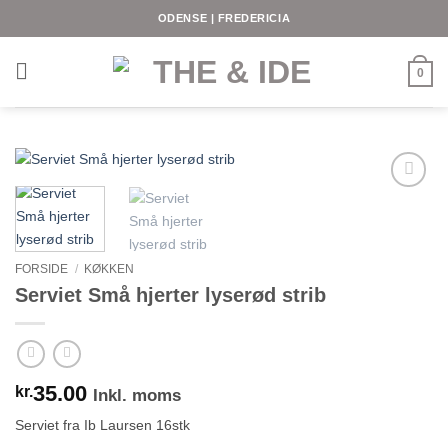
Fortsæt
ODENSE | FREDERICIA
til
indhold
0
FORSIDE
/
KØKKEN
Serviet Små hjerter lyserød strib
35.00
kr.
Inkl. moms
Serviet fra Ib Laursen 16stk