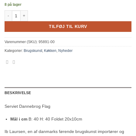
8 på lager
Serviet Dannebrog Flag antal
TILFØJ TIL KURV
Varenummer (SKU):
95891-00
Kategorier:
Brugskunst
,
Køkken
,
Nyheder
BESKRIVELSE
Serviet Dannebrog Flag
Mål i cm
B: 40 H: 40 Foldet 20x10cm
Ib Laursen, en af danmarks førende brugskunst importører og