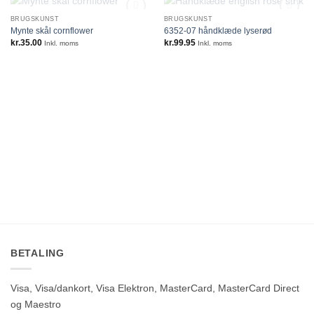
IKKE PÅ LAGER
IKKE PÅ LAGER
BRUGSKUNST
BRUGSKUNST
Mynte skål cornflower
6352-07 håndklæde lyserød
kr.
35.00
kr.
99.95
Inkl. moms
Inkl. moms
BETALING
Visa, Visa/dankort, Visa Elektron, MasterCard, MasterCard Direct
og Maestro