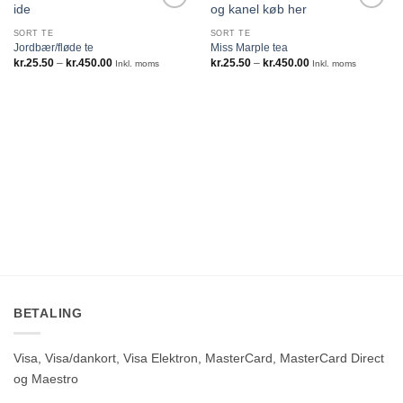
SORT TE
SORT TE
Jordbær/fløde te
Miss Marple tea
Prisinterval:
Prisinterval:
kr.
25.50
–
kr.
450.00
kr.
25.50
–
kr.
450.00
Inkl. moms
Inkl. moms
kr.25.50
kr.25.50
til
til
kr.450.00
kr.450.00
BETALING
Visa, Visa/dankort, Visa Elektron, MasterCard, MasterCard Direct
og Maestro