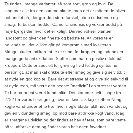
Te findes i mange varianter, så som sort, grøn og hvid. De
stammer alle fra den samme plante, men det er måden de bliver
behandlet på, der gør den store forskel, både i udseende og
smag. Te busken hedder Camellia sinensis og vokser bedst på
høje bjergsider, hvor det er køligt. Derved vokser planten
langsomt og giver den fineste og bedste te. Alt vores te er
højlands te, idet vi ikke går på kompromis med kvaliteten.
Mange studier indikere at te er sundt for kroppen og indeholder
mange gode antioxidanter. Stoffer som har en positiv effekt på
kroppen. Dette er specielt for grøn og hvid te. Jeg syntes nu
personligt, at man skal drikke te efter smag og give sig selv tid, til
at nyde en god kop te. Bare det at stresse af og give sig selv tid til
at nyde teen, må være den bedste “medicin” i en stresset verden.
Te har nærmest været kendt altid. Det stammer helt tilbage fra
2732 før vores tidsregning, hvor en kinesisk kejser Shen Nong,
kogte vand under et te træ, hvor nogle blade faldt ned i vandet og
gav en vidunderlig smag, op mod bare at drikke kogt vand. Idag
er smagene udviklet og der findes et hav af teer, som bare vente
på vi udforske dem og finder vores helt egen favoritter.