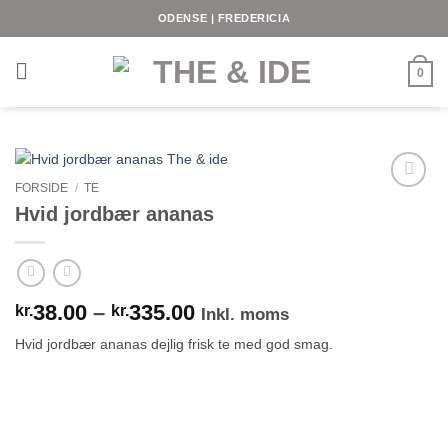
Fortsæt
ODENSE | FREDERICIA
til
indhold
0
FORSIDE
/
TE
Hvid jordbær ananas
Prisinterval:
38.00
–
335.00
kr.
kr.
Inkl. moms
kr.38.00
Hvid jordbær ananas dejlig frisk te med god smag.
til
kr.335.00