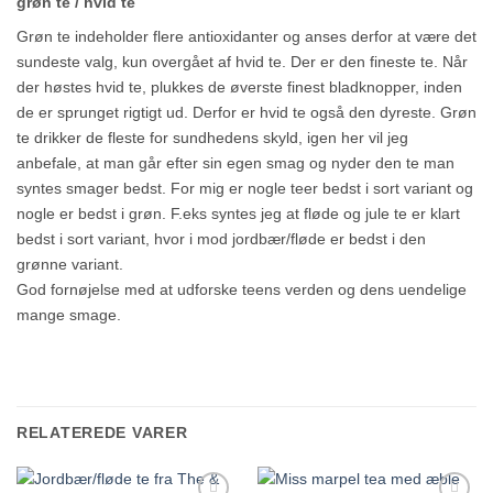
grøn te / hvid te
Grøn te indeholder flere antioxidanter og anses derfor at være det
sundeste valg, kun overgået af hvid te. Der er den fineste te. Når
der høstes hvid te, plukkes de øverste finest bladknopper, inden
de er sprunget rigtigt ud. Derfor er hvid te også den dyreste. Grøn
te drikker de fleste for sundhedens skyld, igen her vil jeg
anbefale, at man går efter sin egen smag og nyder den te man
syntes smager bedst. For mig er nogle teer bedst i sort variant og
nogle er bedst i grøn. F.eks syntes jeg at fløde og jule te er klart
bedst i sort variant, hvor i mod jordbær/fløde er bedst i den
grønne variant.
God fornøjelse med at udforske teens verden og dens uendelige
mange smage.
RELATEREDE VARER