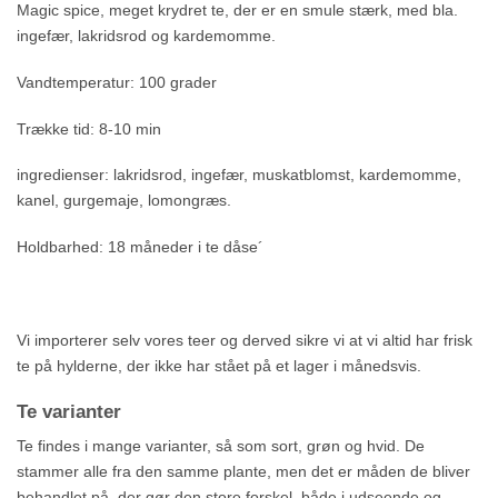
Magic spice, meget krydret te, der er en smule stærk, med bla.
ingefær, lakridsrod og kardemomme.
Vandtemperatur: 100 grader
Trække tid: 8-10 min
ingredienser: lakridsrod, ingefær, muskatblomst, kardemomme,
kanel, gurgemaje, lomongræs.
Holdbarhed: 18 måneder i te dåse´
Vi importerer selv vores teer og derved sikre vi at vi altid har frisk
te på hylderne, der ikke har stået på et lager i månedsvis.
Te varianter
Te findes i mange varianter, så som sort, grøn og hvid. De
stammer alle fra den samme plante, men det er måden de bliver
behandlet på, der gør den store forskel, både i udseende og