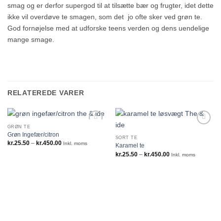
smag og er derfor supergod til at tilsætte bær og frugter, idet dette
ikke vil overdøve te smagen, som det jo ofte sker ved grøn te.
God fornøjelse med at udforske teens verden og dens uendelige
mange smage.
RELATEREDE VARER
GRØN TE
Grøn Ingefær/citron
SORT TE
Prisinterval:
kr.
25.50
–
kr.
450.00
Inkl. moms
Karamel te
kr.25.50
Prisinterval:
kr.
25.50
–
kr.
450.00
til
Inkl. moms
kr.25.50
kr.450.00
til
kr.450.00