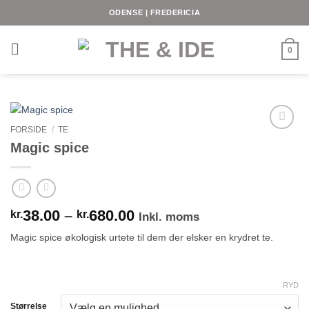
Fortsæt
ODENSE | FREDERICIA
til
indhold
0
FORSIDE
/
TE
Magic spice
Prisinterval:
38.00
–
680.00
kr.
kr.
Inkl. moms
kr.38.00
Magic spice økologisk urtete til dem der elsker en krydret te.
til
kr.680.00
RYD
Størrelse