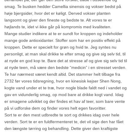
smag. Te busken hedder Camellia sinensis og vokser bedst på
høje bjergsider, hvor det er køligt. Derved vokser planten
langsomt og giver den fineste og bedste te. Alt vores te er
højlands te, idet vi ikke går på kompromis med kvaliteten.
Mange studier indikere at te er sundt for kroppen og indeholder
mange gode antioxidanter. Stoffer som har en positiv effekt på
kroppen. Dette er specielt for grøn og hvid te. Jeg syntes nu
personligt, at man skal drikke te efter smag og give sig selv tid, til
at nyde en god kop te. Bare det at stresse af og give sig selv tid til
at nyde teen, må være den bedste “medicin” i en stresset verden.
Te har nærmest været kendt altid. Det stammer helt tilbage fra
2732 før vores tidsregning, hvor en kinesisk kejser Shen Nong,
kogte vand under et te træ, hvor nogle blade faldt ned i vandet og
gav en vidunderlig smag, op mod bare at drikke kogt vand. Idag
er smagene udviklet og der findes et hav af teer, som bare vente
på vi udforske dem og finder vores helt egen favoritter.
Sort te er den mest udbredte te sort og drikkes idag over hele
verden. Sort te er en fuldfermenteret te, det vil sige den har fået
den længste tørring og behandling. Dette giver den kraftigste