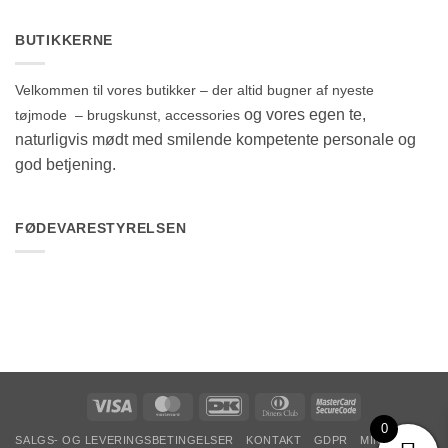
BUTIKKERNE
Velkommen til vores butikker – der altid bugner af nyeste
og vores egen te,
tøjmode – brugskunst, accessories
naturligvis mødt med smilende kompetente personale og
god betjening.
FØDEVARESTYRELSEN
Visa
MasterCard
DanKort
Dinners
MasterCard
Club
2
0
SALGS- OG LEVERINGSBETINGELSER
KONTAKT
GDPR
MIN KONTO