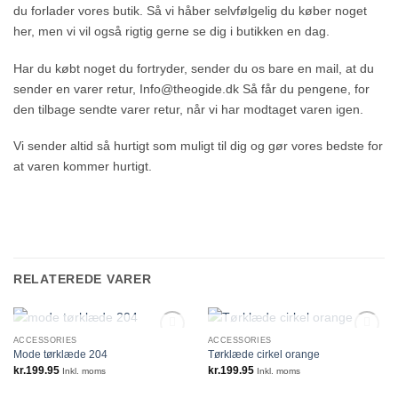
du forlader vores butik. Så vi håber selvfølgelig du køber noget
her, men vi vil også rigtig gerne se dig i butikken en dag.
Har du købt noget du fortryder, sender du os bare en mail, at du
sender en varer retur, Info@theogide.dk Så får du pengene, for
den tilbage sendte varer retur, når vi har modtaget varen igen.
Vi sender altid så hurtigt som muligt til dig og gør vores bedste for
at varen kommer hurtigt.
RELATEREDE VARER
IKKE PÅ LAGER
IKKE PÅ LAGER
ACCESSORIES
ACCESSORIES
Mode tørklæde 204
Tørklæde cirkel orange
kr.
199.95
kr.
199.95
Inkl. moms
Inkl. moms