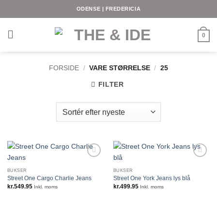
Fortsæt
ODENSE | FREDERICIA
til
indhold
0
FORSIDE
/
VARE STØRRELSE
/
25
FILTER
BUKSER
BUKSER
Street One Cargo Charlie Jeans
Street One York Jeans lys blå
kr.
549.95
kr.
499.95
Inkl. moms
Inkl. moms