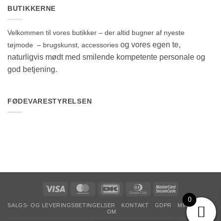
BUTIKKERNE
Velkommen til vores butikker – der altid bugner af nyeste
og vores egen te,
tøjmode – brugskunst, accessories
naturligvis mødt med smilende kompetente personale og
god betjening.
FØDEVARESTYRELSEN
Visa
MasterCard
DanKort
Dinners
MasterCard
Club
2
0
SALGS- OG LEVERINGSBETINGELSER
KONTAKT
GDPR
MIN KONTO
OM