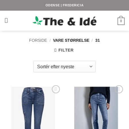
Fortsæt
ODENSE | FREDERICIA
til
indhold
0
FORSIDE
/
VARE STØRRELSE
/
31
FILTER