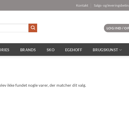
Kontakt
Salgs- og leveringsbetin
LOG IND / 
ORIES
BRANDS
SKO
EGEHOFF
BRUGSKUNST
lev ikke fundet nogle varer, der matcher dit valg.