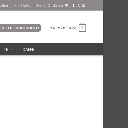
gelser
Min Konto
Om
Ønskeliste
KURV /
KR.
0.00
OPRET EN KUNDEKONTO
0
TE
KAFFE