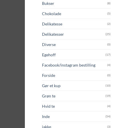
Bukser
(8)
Chokolade
(5)
Delikatesse
(2)
Delikatesser
(25)
Diverse
(0)
Egehoff
(17)
Facebook/instagram bestilling
(4)
Forside
(0)
Gør et kup
(10)
Grøn te
(19)
Hvid te
(4)
Inde
(54)
jakke
(3)