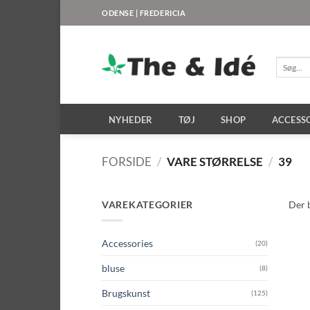
Fortsæt
ODENSE | FREDERICIA
til
indhold
Søg
efter:
NYHEDER
TØJ
SHOP
ACCESS
FORSIDE
/
VARE STØRRELSE
/
39
VAREKATEGORIER
Der b
Accessories
(20)
bluse
(8)
Brugskunst
(125)