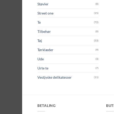
Støvler
(0)
Street one
(15)
Te
(72)
Tilbehør
(0)
Tøj
(53)
Tørklæder
(9)
Ude
(3)
Urte te
(7)
Vestjyske delikatesser
(11)
BETALING
BUT