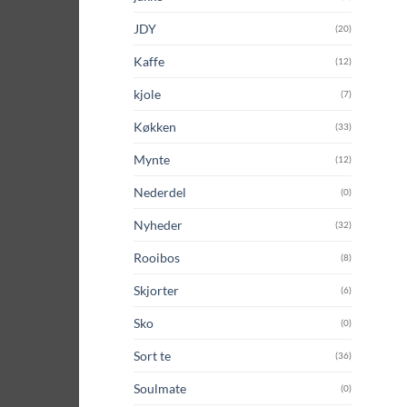
JDY
(20)
Kaffe
(12)
kjole
(7)
Køkken
(33)
Mynte
(12)
Nederdel
(0)
Nyheder
(32)
Rooibos
(8)
Skjorter
(6)
Sko
(0)
Sort te
(36)
Soulmate
(0)