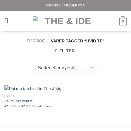
Fortsæt
ODENSE | FREDERICIA
til
indhold
0
FORSIDE
/
VARER TAGGED “HVID TE”
FILTER
HVID TE
Pai mu tan hvid te
Prisinterval:
kr.
33.00
–
kr.
300.00
Inkl. moms
kr.33.00
til
kr.300.00