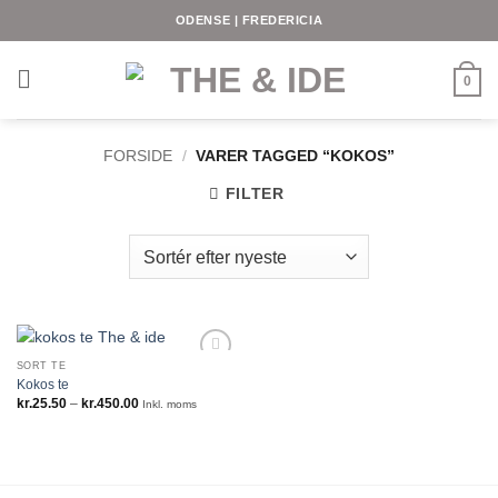
Fortsæt
ODENSE | FREDERICIA
til
indhold
0
FORSIDE
/
VARER TAGGED “KOKOS”
FILTER
SORT TE
Kokos te
Prisinterval:
kr.
25.50
–
kr.
450.00
Inkl. moms
kr.25.50
til
kr.450.00