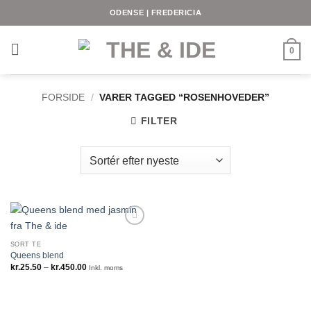
Fortsæt
ODENSE | FREDERICIA
til
indhold
0
FORSIDE
/
VARER TAGGED “ROSENHOVEDER”
FILTER
SORT TE
Queens blend
Prisinterval:
kr.
25.50
–
kr.
450.00
Inkl. moms
kr.25.50
til
kr.450.00