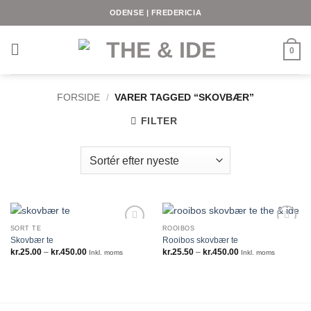
Fortsæt
ODENSE | FREDERICIA
til
indhold
0
FORSIDE
/
VARER TAGGED “SKOVBÆR”
FILTER
SORT TE
ROOIBOS
Skovbær te
Rooibos skovbær te
Prisinterval:
Prisinterval:
kr.
25.00
–
kr.
450.00
kr.
25.50
–
kr.
450.00
Inkl. moms
Inkl. moms
kr.25.00
kr.25.50
til
til
kr.450.00
kr.450.00