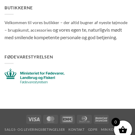
BUTIKKERNE
Velkommen til vores butikker – der altid bugner af nyeste tøjmode
og vores egen te, naturligvis mødt
– brugskunst, accessories
med smilende kompetente personale og god betjening.
FØDEVARESTYRELSEN
Visa
MasterCard
DanKort
Dinners
MasterCard
0
Club
2
SALGS- OG LEVERINGSBETINGELSER
KONTAKT
GDPR
MIN KONTO
OM