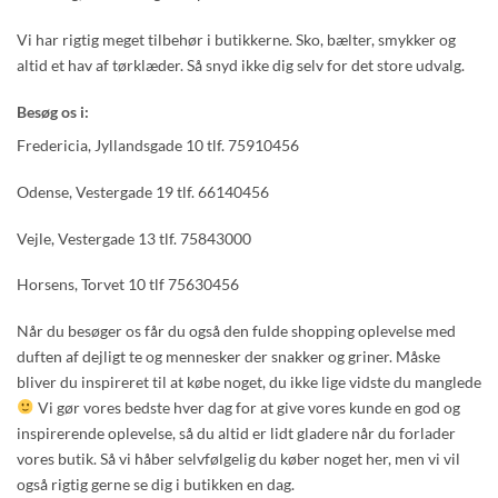
Vi har rigtig meget tilbehør i butikkerne. Sko, bælter, smykker og
altid et hav af tørklæder. Så snyd ikke dig selv for det store udvalg.
Besøg os i:
Fredericia, Jyllandsgade 10 tlf. 75910456
Odense, Vestergade 19 tlf. 66140456
Vejle, Vestergade 13 tlf. 75843000
Horsens, Torvet 10 tlf 75630456
Når du besøger os får du også den fulde shopping oplevelse med
duften af dejligt te og mennesker der snakker og griner. Måske
bliver du inspireret til at købe noget, du ikke lige vidste du manglede
Vi gør vores bedste hver dag for at give vores kunde en god og
inspirerende oplevelse, så du altid er lidt gladere når du forlader
vores butik. Så vi håber selvfølgelig du køber noget her, men vi vil
også rigtig gerne se dig i butikken en dag.