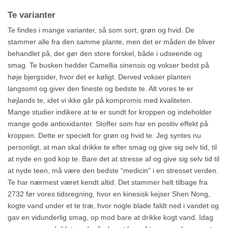
Te varianter
Te findes i mange varianter, så som sort, grøn og hvid. De
stammer alle fra den samme plante, men det er måden de bliver
behandlet på, der gør den store forskel, både i udseende og
smag. Te busken hedder Camellia sinensis og vokser bedst på
høje bjergsider, hvor det er køligt. Derved vokser planten
langsomt og giver den fineste og bedste te. Alt vores te er
højlands te, idet vi ikke går på kompromis med kvaliteten.
Mange studier indikere at te er sundt for kroppen og indeholder
mange gode antioxidanter. Stoffer som har en positiv effekt på
kroppen. Dette er specielt for grøn og hvid te. Jeg syntes nu
personligt, at man skal drikke te efter smag og give sig selv tid, til
at nyde en god kop te. Bare det at stresse af og give sig selv tid til
at nyde teen, må være den bedste “medicin” i en stresset verden.
Te har nærmest været kendt altid. Det stammer helt tilbage fra
2732 før vores tidsregning, hvor en kinesisk kejser Shen Nong,
kogte vand under et te træ, hvor nogle blade faldt ned i vandet og
gav en vidunderlig smag, op mod bare at drikke kogt vand. Idag