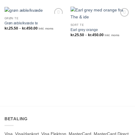
GRØN TE
Grøn æble/kvæde te
SORT TE
Prisinterval:
kr.
25.50
–
kr.
450.00
Inkl. moms
Earl grey orange
kr.25.50
Prisinterval:
kr.
25.50
–
kr.
450.00
til
Inkl. moms
kr.25.50
kr.450.00
til
kr.450.00
BETALING
Visa, Visa/dankort, Visa Elektron, MasterCard, MasterCard Direct