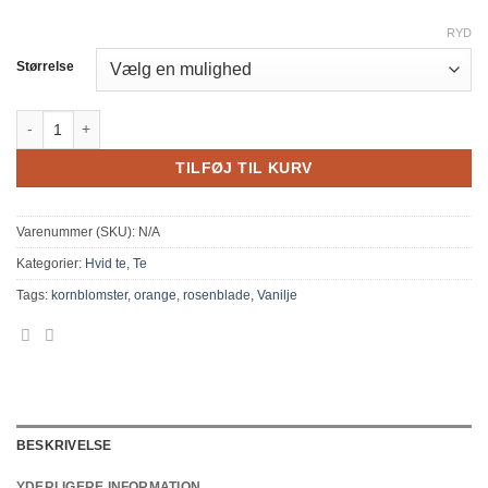
RYD
Størrelse
Hvid The & ide blanding antal
TILFØJ TIL KURV
Varenummer (SKU):
N/A
Kategorier:
Hvid te
,
Te
Tags:
kornblomster
,
orange
,
rosenblade
,
Vanilje
BESKRIVELSE
YDERLIGERE INFORMATION