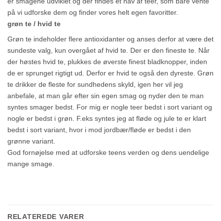
er smagene udviklet og der findes et hav af teer, som bare vente
på vi udforske dem og finder vores helt egen favoritter.
grøn te / hvid te
Grøn te indeholder flere antioxidanter og anses derfor at være det
sundeste valg, kun overgået af hvid te. Der er den fineste te. Når
der høstes hvid te, plukkes de øverste finest bladknopper, inden
de er sprunget rigtigt ud. Derfor er hvid te også den dyreste. Grøn
te drikker de fleste for sundhedens skyld, igen her vil jeg
anbefale, at man går efter sin egen smag og nyder den te man
syntes smager bedst. For mig er nogle teer bedst i sort variant og
nogle er bedst i grøn. F.eks syntes jeg at fløde og jule te er klart
bedst i sort variant, hvor i mod jordbær/fløde er bedst i den
grønne variant.
God fornøjelse med at udforske teens verden og dens uendelige
mange smage.
RELATEREDE VARER