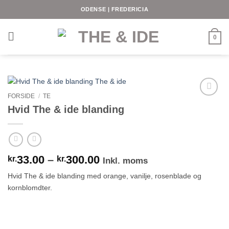
Fortsæt
ODENSE | FREDERICIA
til
indhold
0
FORSIDE
/
TE
Hvid The & ide blanding
Prisinterval:
33.00
–
300.00
kr.
kr.
Inkl. moms
kr.33.00
Hvid The & ide blanding med orange, vanilje, rosenblade og
til
kornblomdter.
kr.300.00