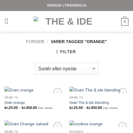
Fortsæt
ODENSE | FREDERICIA
til
indhold
0
FORSIDE
/
VARER TAGGED “ORANGE”
FILTER
GRØN TE
GRØN TE
Grøn orange
Grøn The & ide blanding
Prisinterval:
Prisinterval:
kr.
25.50
–
kr.
450.00
kr.
25.50
–
kr.
450.00
Inkl. moms
Inkl. moms
kr.25.50
kr.25.50
til
til
kr.450.00
kr.450.00
GRØN TE
ROOIBOS