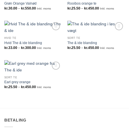
Grøn Orange Valnød
Rooibos orange te
Prisinterval:
Prisinterval:
kr.
30.00
–
kr.
550.00
kr.
25.50
–
kr.
450.00
Inkl. moms
Inkl. moms
kr.30.00
kr.25.50
til
til
kr.550.00
kr.450.00
HVID TE
SORT TE
Hvid The & ide blanding
The & ide blanding
Prisinterval:
Prisinterval:
kr.
33.00
–
kr.
300.00
kr.
25.50
–
kr.
450.00
Inkl. moms
Inkl. moms
kr.33.00
kr.25.50
til
til
kr.300.00
kr.450.00
SORT TE
Earl grey orange
Prisinterval:
kr.
25.50
–
kr.
450.00
Inkl. moms
kr.25.50
til
kr.450.00
BETALING