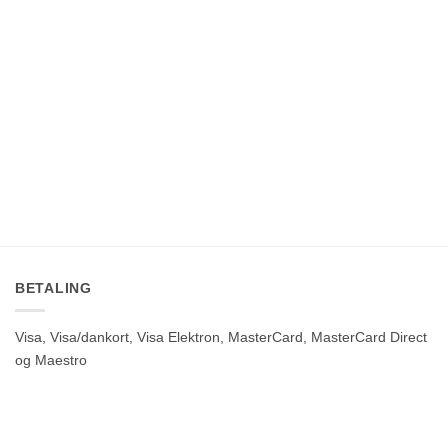
til
til
kr.450.00
kr.500.00
BETALING
Visa, Visa/dankort, Visa Elektron, MasterCard, MasterCard Direct
og Maestro