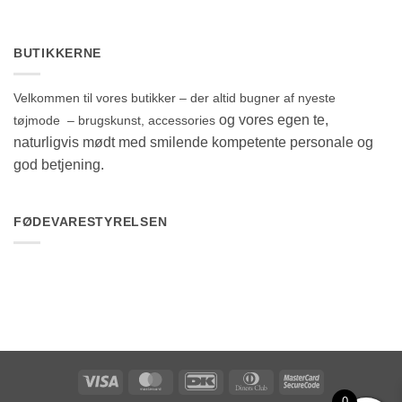
BUTIKKERNE
Velkommen til vores butikker – der altid bugner af nyeste
og vores egen te,
tøjmode – brugskunst, accessories
naturligvis mødt med smilende kompetente personale og
god betjening.
FØDEVARESTYRELSEN
Visa
MasterCard
DanKort
Dinners
MasterCard
Club
2
0