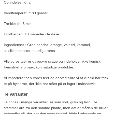
Oprindelse: Kina
Vandtemperatur: 80 grader
Trække tid: 3 min
Holdbarhed: 18 måneder i te dåse
Ingredienser : Grøn sencha, orange, valnød, karamel,
solsikkeblomster naturlig aroma
Alle vores teer er gavesyre svage og indeholder ikke kemisk
fremstillet aromaer, kun naturlige produkter.
Vi importerer selv vores teer og derved sikre vi at vi altid har frisk
te på hylderne, der ikke har stået på et lager i månedsvis.
Te varianter
Te findes i mange varianter, så som sort, grøn og hvid. De
stammer alle fra den samme plante, men det er måden de bliver
behandlet på, der gør den store forskel, både i udseende og