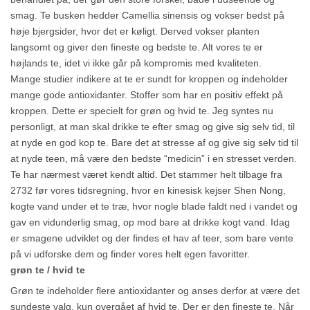
smag. Te busken hedder Camellia sinensis og vokser bedst på
høje bjergsider, hvor det er køligt. Derved vokser planten
langsomt og giver den fineste og bedste te. Alt vores te er
højlands te, idet vi ikke går på kompromis med kvaliteten.
Mange studier indikere at te er sundt for kroppen og indeholder
mange gode antioxidanter. Stoffer som har en positiv effekt på
kroppen. Dette er specielt for grøn og hvid te. Jeg syntes nu
personligt, at man skal drikke te efter smag og give sig selv tid, til
at nyde en god kop te. Bare det at stresse af og give sig selv tid til
at nyde teen, må være den bedste “medicin” i en stresset verden.
Te har nærmest været kendt altid. Det stammer helt tilbage fra
2732 før vores tidsregning, hvor en kinesisk kejser Shen Nong,
kogte vand under et te træ, hvor nogle blade faldt ned i vandet og
gav en vidunderlig smag, op mod bare at drikke kogt vand. Idag
er smagene udviklet og der findes et hav af teer, som bare vente
på vi udforske dem og finder vores helt egen favoritter.
grøn te / hvid te
Grøn te indeholder flere antioxidanter og anses derfor at være det
sundeste valg, kun overgået af hvid te. Der er den fineste te. Når