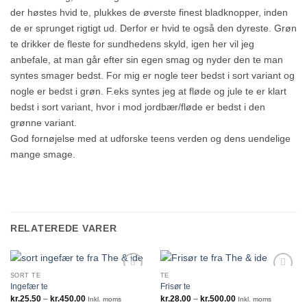
der høstes hvid te, plukkes de øverste finest bladknopper, inden
de er sprunget rigtigt ud. Derfor er hvid te også den dyreste. Grøn
te drikker de fleste for sundhedens skyld, igen her vil jeg
anbefale, at man går efter sin egen smag og nyder den te man
syntes smager bedst. For mig er nogle teer bedst i sort variant og
nogle er bedst i grøn. F.eks syntes jeg at fløde og jule te er klart
bedst i sort variant, hvor i mod jordbær/fløde er bedst i den
grønne variant.
God fornøjelse med at udforske teens verden og dens uendelige
mange smage.
RELATEREDE VARER
SORT TE
TE
Ingefær te
Frisør te
Prisinterval:
Prisinterval:
kr.
25.50
–
kr.
450.00
kr.
28.00
–
kr.
500.00
Inkl. moms
Inkl. moms
kr.25.50
kr.28.00