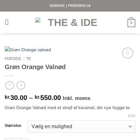
Fortsæt
ODENSE | FREDERICIA
til
indhold
0
FORSIDE
/
TE
Grøn Orange Valnød
Prisinterval:
30.00
–
550.00
kr.
kr.
Inkl. moms
kr.30.00
Grøn Orange Valnød med et strejf af karamel, din nye hygge te.
til
kr.550.00
RYD
Størrelse