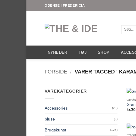
Fortsæt
ODENSE | FREDERICIA
til
indhold
Søg
efter:
NYHEDER
TØJ
SHOP
ACCES
FORSIDE
/
VARER TAGGED “KARA
VAREKATEGORIER
GRØN
Grøn
Accessories
(20)
kr.
30
bluse
(8)
Brugskunst
(125)
ROOI