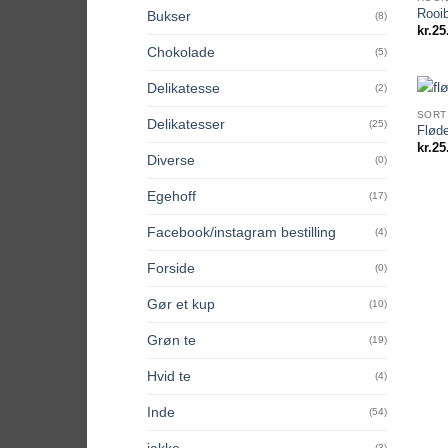
Rooib
Bukser
(8)
kr.
25
Chokolade
(5)
Delikatesse
(2)
SORT
Delikatesser
(25)
Fløde
kr.
25
Diverse
(0)
Egehoff
(17)
Facebook/instagram bestilling
(4)
Forside
(0)
Gør et kup
(10)
Grøn te
(19)
Hvid te
(4)
Inde
(54)
jakke
(3)