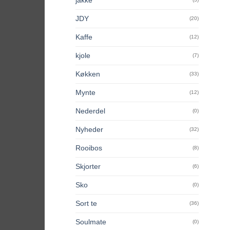
JDY
(20)
Kaffe
(12)
kjole
(7)
Køkken
(33)
Mynte
(12)
Nederdel
(0)
Nyheder
(32)
Rooibos
(8)
Skjorter
(6)
Sko
(0)
Sort te
(36)
Soulmate
(0)