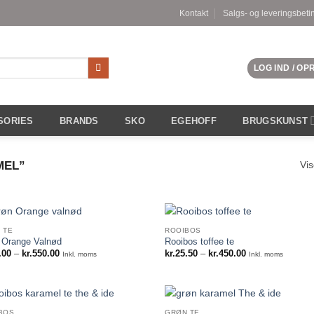
Kontakt
Salgs- og leveringsbeti
LOG IND / O
SORIES
BRANDS
SKO
EGEHOFF
BRUGSKUNST
MEL”
Vis
 TE
ROOIBOS
 Orange Valnød
Rooibos toffee te
Prisinterval:
Prisinterval:
.00
–
kr.
550.00
kr.
25.50
–
kr.
450.00
Inkl. moms
Inkl. moms
kr.30.00
kr.25.50
til
til
kr.550.00
kr.450.00
BOS
GRØN TE