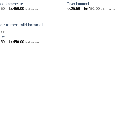
os karamel te
Grøn karamel
Prisinterval:
Prisinterval:
.50
–
kr.
450.00
kr.
25.50
–
kr.
450.00
Inkl. moms
Inkl. moms
kr.25.50
kr.25.50
til
til
kr.450.00
kr.450.00
 TE
 te
Prisinterval:
.50
–
kr.
450.00
Inkl. moms
kr.25.50
til
kr.450.00