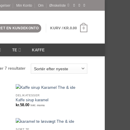
ngelser
Min Konto
Om
Ønskeliste
PRET EN KUNDEKONTO
KURV /
KR.
0.00
0
TE
KAFFE
Sorteret
er 7 resultater
efter
seneste
DELIKATESSER
Kaffe sirup karamel
kr.
58.00
Inkl. moms
SORT TE