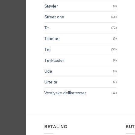
Støvler
(0)
Street one
(15)
Te
(72)
Tilbehør
(0)
Tøj
(53)
Tørklæder
(9)
Ude
(3)
Urte te
(7)
Vestjyske delikatesser
(11)
BETALING
BUT