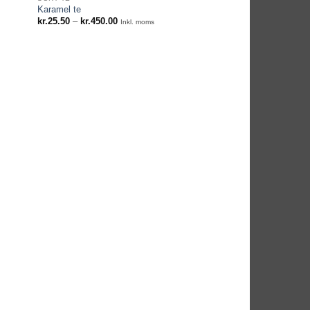
Karamel te
Prisinterval:
kr.
25.50
–
kr.
450.00
Inkl. moms
kr.25.50
til
kr.450.00