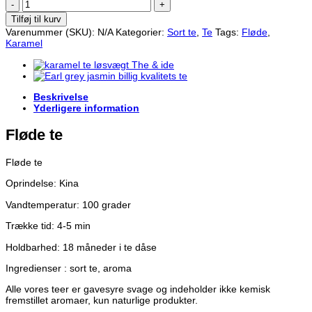
Fløde
te
Tilføj til kurv
antal
Varenummer (SKU):
N/A
Kategorier:
Sort te
,
Te
Tags:
Fløde
,
Karamel
Beskrivelse
Yderligere information
Fløde te
Fløde te
Oprindelse: Kina
Vandtemperatur: 100 grader
Trække tid: 4-5 min
Holdbarhed: 18 måneder i te dåse
Ingredienser : sort te, aroma
Alle vores teer er gavesyre svage og indeholder ikke kemisk
fremstillet aromaer, kun naturlige produkter.