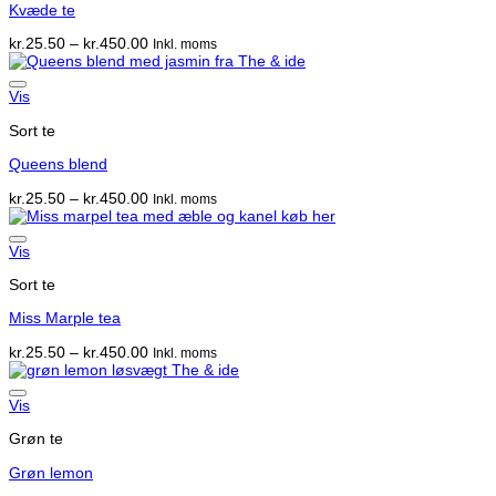
Kvæde te
Prisinterval:
kr.
25.50
–
kr.
450.00
Inkl. moms
kr.25.50
til
kr.450.00
Vis
Sort te
Queens blend
Prisinterval:
kr.
25.50
–
kr.
450.00
Inkl. moms
kr.25.50
til
kr.450.00
Vis
Sort te
Miss Marple tea
Prisinterval:
kr.
25.50
–
kr.
450.00
Inkl. moms
kr.25.50
til
kr.450.00
Vis
Grøn te
Grøn lemon