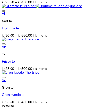
Prisinterval:
kr.
25.50
–
kr.
450.00
Inkl. moms
kr.25.50
til
kr.450.00
Vis
Sort te
Drømme te
Prisinterval:
kr.
30.00
–
kr.
550.00
Inkl. moms
kr.30.00
til
kr.550.00
Vis
Te
Frisør te
Prisinterval:
kr.
28.00
–
kr.
500.00
Inkl. moms
kr.28.00
til
kr.500.00
Vis
Grøn te
Grøn kvæde te
Prisinterval:
kr.
25.50
–
kr.
450.00
Inkl. moms
kr.25.50
Betaling