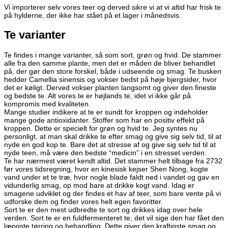
Vi importerer selv vores teer og derved sikre vi at vi altid har frisk te
på hylderne, der ikke har stået på et lager i månedsvis.
Te varianter
Te findes i mange varianter, så som sort, grøn og hvid. De stammer
alle fra den samme plante, men det er måden de bliver behandlet
på, der gør den store forskel, både i udseende og smag. Te busken
hedder Camellia sinensis og vokser bedst på høje bjergsider, hvor
det er køligt. Derved vokser planten langsomt og giver den fineste
og bedste te. Alt vores te er højlands te, idet vi ikke går på
kompromis med kvaliteten.
Mange studier indikere at te er sundt for kroppen og indeholder
mange gode antioxidanter. Stoffer som har en positiv effekt på
kroppen. Dette er specielt for grøn og hvid te. Jeg syntes nu
personligt, at man skal drikke te efter smag og give sig selv tid, til at
nyde en god kop te. Bare det at stresse af og give sig selv tid til at
nyde teen, må være den bedste “medicin” i en stresset verden.
Te har nærmest været kendt altid. Det stammer helt tilbage fra 2732
før vores tidsregning, hvor en kinesisk kejser Shen Nong, kogte
vand under et te træ, hvor nogle blade faldt ned i vandet og gav en
vidunderlig smag, op mod bare at drikke kogt vand. Idag er
smagene udviklet og der findes et hav af teer, som bare vente på vi
udforske dem og finder vores helt egen favoritter.
Sort te er den mest udbredte te sort og drikkes idag over hele
verden. Sort te er en fuldfermenteret te, det vil sige den har fået den
længste tørring og behandling. Dette giver den kraftigste smag og