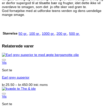
er derfor supergod til at tilsætte bær og frugter, idet dette ikke vil
overdøve te smagen, som det jo ofte sker ved grøn te.
God fornøjelse med at udforske teens verden og dens uendelige
mange smage.
Størrelse
50 gr.
,
100 gr.
,
1000 gr.
,
200 gr.
,
500 gr.
Relaterede varer
Vis
Sort te
Earl grey superior
Prisinterval:
kr.
25.50
–
kr.
450.00
Inkl. moms
kr.25.50
til
kr.450.00
Vis
Sort te