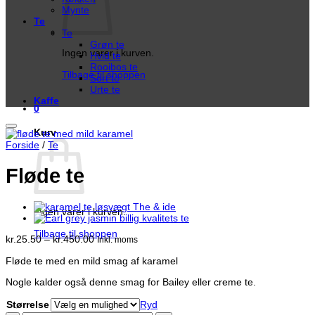
Mynte
Te
Te
Grøn te
Ingen varer i kurven.
Hvid te
Rooibos te
Tilbage til shoppen
Sort te
Urte te
Kaffe
0
Kurv
Forside
/
Te
Fløde te
Ingen varer i kurven.
Tilbage til shoppen
Prisinterval:
kr.
25.50
–
kr.
450.00
Inkl. moms
kr.25.50
Fløde te med en mild smag af karamel
til
kr.450.00
Nogle kalder også denne smag for Bailey eller creme te.
Størrelse
Ryd