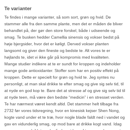
Te varianter
Te findes i mange varianter, så som sort, grøn og hvid. De
stammer alle fra den samme plante, men det er måden de bliver
behandlet på, der gør den store forskel, både i udseende og
smag. Te busken hedder Camellia sinensis og vokser bedst på
høje bjergsider, hvor det er køligt. Derved vokser planten
langsomt og giver den fineste og bedste te. Alt vores te er
højlands te, idet vi ikke går på kompromis med kvaliteten.
Mange studier indikere at te er sundt for kroppen og indeholder
mange gode antioxidanter. Stoffer som har en positiv effekt på
kroppen. Dette er specielt for grøn og hvid te. Jeg syntes nu
personligt, at man skal drikke te efter smag og give sig selv tid, til
at nyde en god kop te. Bare det at stresse af og give sig selv tid til
at nyde teen, må være den bedste “medicin” i en stresset verden.
Te har nærmest været kendt altid. Det stammer helt tilbage fra
2732 før vores tidsregning, hvor en kinesisk kejser Shen Nong,
kogte vand under et te træ, hvor nogle blade faldt ned i vandet og
gav en vidunderlig smag, op mod bare at drikke kogt vand. Idag