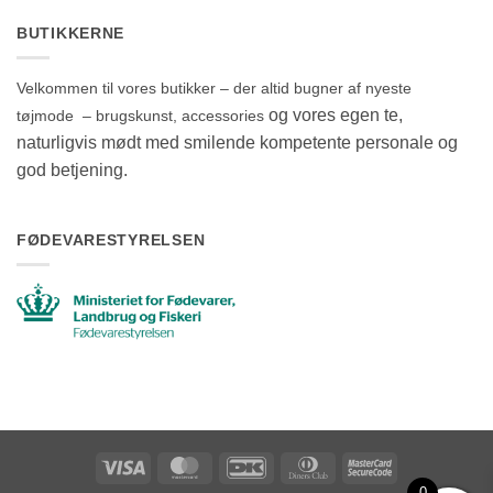
BUTIKKERNE
Velkommen til vores butikker – der altid bugner af nyeste
og vores egen te,
tøjmode – brugskunst, accessories
naturligvis mødt med smilende kompetente personale og
god betjening.
FØDEVARESTYRELSEN
Visa
MasterCard
DanKort
Dinners
MasterCard
Club
2
0