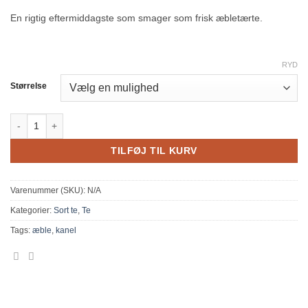
En rigtig eftermiddagste som smager som frisk æbletærte.
RYD
Størrelse
Miss Marple tea antal
TILFØJ TIL KURV
Varenummer (SKU):
N/A
Kategorier:
Sort te
,
Te
Tags:
æble
,
kanel