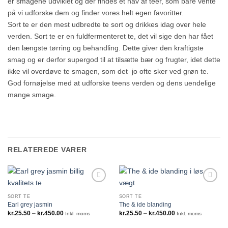
er smagene udviklet og der findes et hav af teer, som bare vente
på vi udforske dem og finder vores helt egen favoritter.
Sort te er den mest udbredte te sort og drikkes idag over hele
verden. Sort te er en fuldfermenteret te, det vil sige den har fået
den længste tørring og behandling. Dette giver den kraftigste
smag og er derfor supergod til at tilsætte bær og frugter, idet dette
ikke vil overdøve te smagen, som det jo ofte sker ved grøn te.
God fornøjelse med at udforske teens verden og dens uendelige
mange smage.
RELATEREDE VARER
SORT TE
SORT TE
Earl grey jasmin
The & ide blanding
Prisinterval:
Prisinterval:
kr.
25.50
–
kr.
450.00
kr.
25.50
–
kr.
450.00
Inkl. moms
Inkl. moms
kr.25.50
kr.25.50
til
til