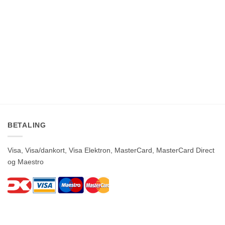
kr.450.00
kr.450.00
BETALING
Visa, Visa/dankort, Visa Elektron, MasterCard, MasterCard Direct
og Maestro