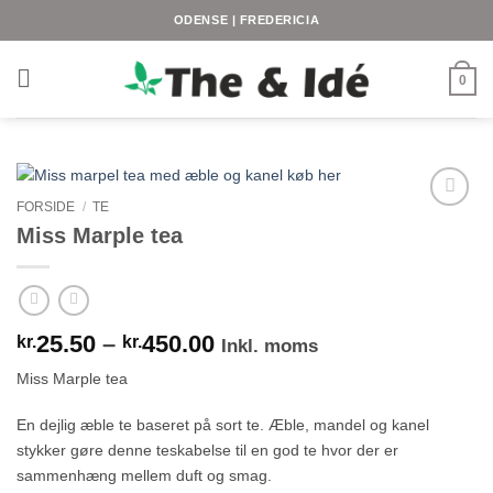
Fortsæt
ODENSE | FREDERICIA
til
indhold
0
FORSIDE
/
TE
Miss Marple tea
Prisinterval:
25.50
–
450.00
kr.
kr.
Inkl. moms
kr.25.50
Miss Marple tea
til
kr.450.00
En dejlig æble te baseret på sort te. Æble, mandel og kanel
stykker gøre denne teskabelse til en god te hvor der er
sammenhæng mellem duft og smag.