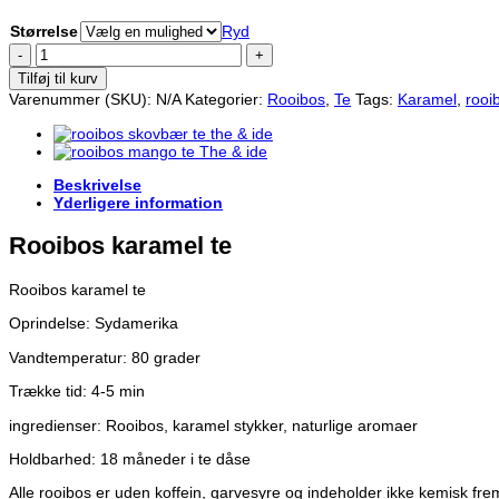
Størrelse
Ryd
Rooibos
karamel
Tilføj til kurv
te
Varenummer (SKU):
N/A
Kategorier:
Rooibos
,
Te
Tags:
Karamel
,
rooi
antal
Beskrivelse
Yderligere information
Rooibos karamel te
Rooibos karamel te
Oprindelse: Sydamerika
Vandtemperatur: 80 grader
Trække tid: 4-5 min
ingredienser: Rooibos, karamel stykker, naturlige aromaer
Holdbarhed: 18 måneder i te dåse
Alle rooibos er uden koffein, garvesyre og indeholder ikke kemisk frem