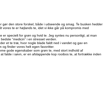
der gør den store forskel, både i udseende og smag. Te busken hedder
lt vores te er højlands te, idet vi ikke går på kompromis med
 er specielt for grøn og hvid te. Jeg syntes nu personligt, at man
en bedste “medicin” i en stresset verden.
er et te træ, hvor nogle blade faldt ned i vandet og gav en
og finder vores helt egen favoritter.
 samme gode egenskaber som grøn te, med stort indhold af
d at falde i søvn, er en afslappende kop rooibos te, at fortrække inden