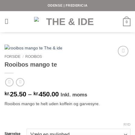
Fortsæt
ODENSE | FREDERICIA
til
indhold
0
FORSIDE
/
ROOIBOS
Rooibos mango te
Prisinterval:
25.50
–
450.00
kr.
kr.
Inkl. moms
kr.25.50
Rooibos mango te helt uden koffein og garvesyre.
til
kr.450.00
RYD
Størrelse