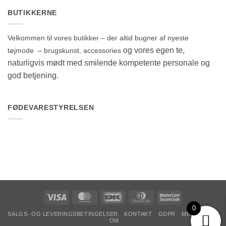
BUTIKKERNE
Velkommen til vores butikker – der altid bugner af nyeste
og vores egen te,
tøjmode – brugskunst, accessories
naturligvis mødt med smilende kompetente personale og
god betjening.
FØDEVARESTYRELSEN
Visa
MasterCard
DanKort
Dinners
MasterCard
Club
2
0
SALGS- OG LEVERINGSBETINGELSER
KONTAKT
GDPR
MIN KONTO
OM