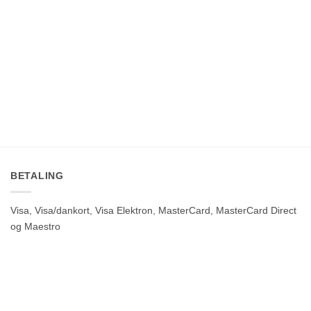
kr.450.00
BETALING
Visa, Visa/dankort, Visa Elektron, MasterCard, MasterCard Direct
og Maestro