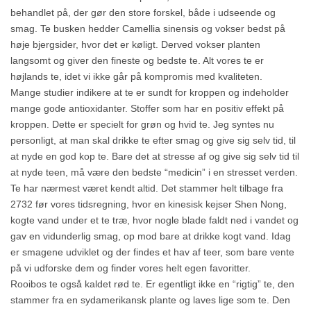
behandlet på, der gør den store forskel, både i udseende og
smag. Te busken hedder Camellia sinensis og vokser bedst på
høje bjergsider, hvor det er køligt. Derved vokser planten
langsomt og giver den fineste og bedste te. Alt vores te er
højlands te, idet vi ikke går på kompromis med kvaliteten.
Mange studier indikere at te er sundt for kroppen og indeholder
mange gode antioxidanter. Stoffer som har en positiv effekt på
kroppen. Dette er specielt for grøn og hvid te. Jeg syntes nu
personligt, at man skal drikke te efter smag og give sig selv tid, til
at nyde en god kop te. Bare det at stresse af og give sig selv tid til
at nyde teen, må være den bedste “medicin” i en stresset verden.
Te har nærmest været kendt altid. Det stammer helt tilbage fra
2732 før vores tidsregning, hvor en kinesisk kejser Shen Nong,
kogte vand under et te træ, hvor nogle blade faldt ned i vandet og
gav en vidunderlig smag, op mod bare at drikke kogt vand. Idag
er smagene udviklet og der findes et hav af teer, som bare vente
på vi udforske dem og finder vores helt egen favoritter.
Rooibos te også kaldet rød te. Er egentligt ikke en “rigtig” te, den
stammer fra en sydamerikansk plante og laves lige som te. Den