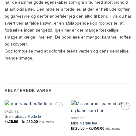
har de samme gode egenskaber som grøn te, med stort indhold
af antioxidanter. Den røde te´s fordel er, at den er helt ude koffein
og garvesyre og derfor anbefaler jeg den altid til børn. Hvis du har
svært ved at falde i søvn, er en afslappende kop rooibos te, at
fortrække inden sengetid. Igen her er der mange forskellige
smage at vælge i mellem. De populære er mango, karamel, toffee
og skovbær.
God fornøjelse med at udforske teens verden og dens uendelige
mange smage.
RELATEREDE VARER
GRØN TE
Grøn rabarber/fløde te
SORT TE
Prisinterval:
kr.
25.50
–
kr.
450.00
Inkl. moms
Miss Marple tea
kr.25.50
Prisinterval:
kr.
25.50
–
kr.
450.00
til
Inkl. moms
kr.25.50
kr.450.00
til