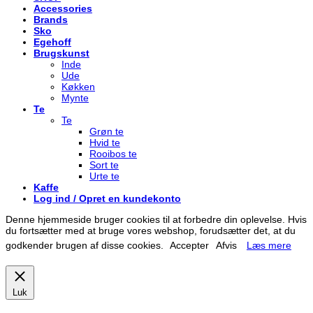
Accessories
Brands
Sko
Egehoff
Brugskunst
Inde
Ude
Køkken
Mynte
Te
Te
Grøn te
Hvid te
Rooibos te
Sort te
Urte te
Kaffe
Log ind / Opret en kundekonto
Denne hjemmeside bruger cookies til at forbedre din oplevelse. Hvis
du fortsætter med at bruge vores webshop, forudsætter det, at du
godkender brugen af disse cookies.
Accepter
Afvis
Læs mere
Luk