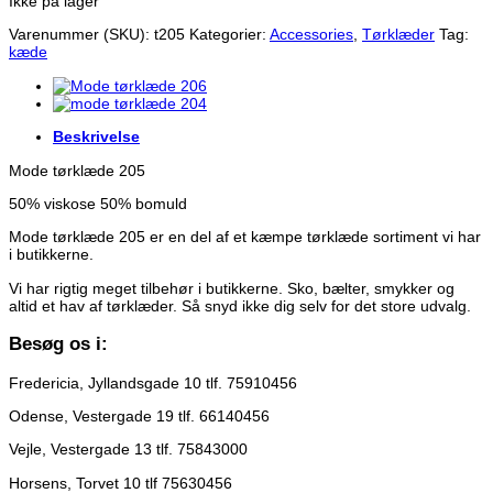
Ikke på lager
Varenummer (SKU):
t205
Kategorier:
Accessories
,
Tørklæder
Tag:
kæde
Beskrivelse
Mode tørklæde 205
50% viskose 50% bomuld
Mode tørklæde 205 er en del af et kæmpe tørklæde sortiment vi har
i butikkerne.
Vi har rigtig meget tilbehør i butikkerne. Sko, bælter, smykker og
altid et hav af tørklæder. Så snyd ikke dig selv for det store udvalg.
Besøg os i:
Fredericia, Jyllandsgade 10 tlf. 75910456
Odense, Vestergade 19 tlf. 66140456
Vejle, Vestergade 13 tlf. 75843000
Horsens, Torvet 10 tlf 75630456