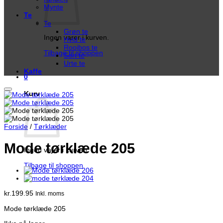
Mynte
Te
Te
Grøn te
Ingen varer i kurven.
Hvid te
Rooibos te
Tilbage til shoppen
Sort te
Urte te
Kaffe
0
Kurv
Forside
/
Tørklæder
Mode tørklæde 205
Ingen varer i kurven.
Tilbage til shoppen
kr.
199.95
Inkl. moms
Mode tørklæde 205