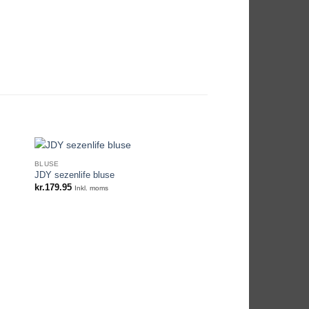
BLUSE
-63%
JDY sezenlife bluse
kr.
179.95
Inkl. moms
IKKE PÅ