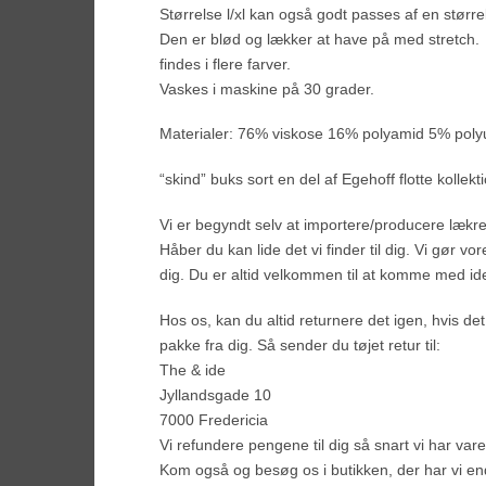
Størrelse l/xl kan også godt passes af en større
Den er blød og lækker at have på med stretch.
findes i flere farver.
Vaskes i maskine på 30 grader.
Materialer: 76% viskose 16% polyamid 5% poly
“skind” buks sort en del af Egehoff flotte kollekt
Vi er begyndt selv at importere/producere lækre 
Håber du kan lide det vi finder til dig. Vi gør vo
dig. Du er altid velkommen til at komme med ide
Hos os, kan du altid returnere det igen, hvis d
pakke fra dig. Så sender du tøjet retur til:
The & ide
Jyllandsgade 10
7000 Fredericia
Vi refundere pengene til dig så snart vi har var
Kom også og besøg os i butikken, der har vi en