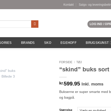
Kontakt
Salgs- og leveringsbeti
LOG IND / O
SORIES
BRANDS
SKO
EGEHOFF
BRUGSKUNST
FORSIDE
/
TØJ
“skind” buks sort
599.95
kr.
Inkl. moms
Bukserne er super smarte med 
og bagpå.
Størrelse