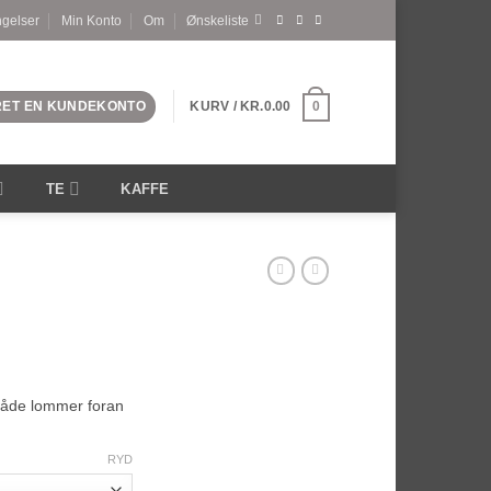
ngelser
Min Konto
Om
Ønskeliste
PRET EN KUNDEKONTO
KURV /
KR.
0.00
0
TE
KAFFE
både lommer foran
RYD