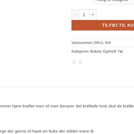
"skind" buks sort antal
TILFØJ TIL K
Varenummer (SKU):
N/A
Kategorier:
Bukser
,
Egehoff
,
Tøj
 Kommer hjem krøllet men vil man bevarer det krøllede look skal de krølle
ge der gerne vil have en buks der sidder mere til.