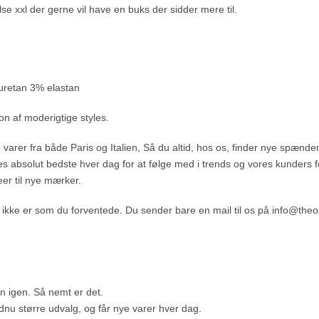
lse xxl der gerne vil have en buks der sidder mere til.
uretan 3% elastan
ion af moderigtige styles.
varer fra både Paris og Italien, Så du altid, hos os, finder nye spænde
res absolut bedste hver dag for at følge med i trends og vores kunders for
er til nye mærker.
et ikke er som du forventede. Du sender bare en mail til os på info@theo
en igen. Så nemt er det.
dnu større udvalg, og får nye varer hver dag.