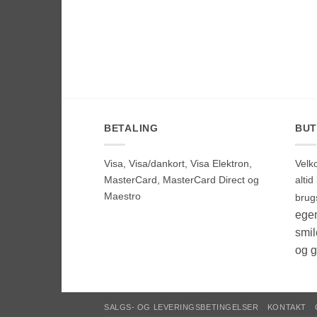
BETALING
BUT
Visa, Visa/dankort, Visa Elektron,
Velk
MasterCard, MasterCard Direct og
alti
Maestro
brug
egen
smi
og g
SALGS- OG LEVERINGSBETINGELSER
KONTAKT