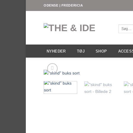
Fortsæt
ODENSE | FREDERICIA
til
indhold
Søg
efter:
NYHEDER
TØJ
SHOP
ACCES