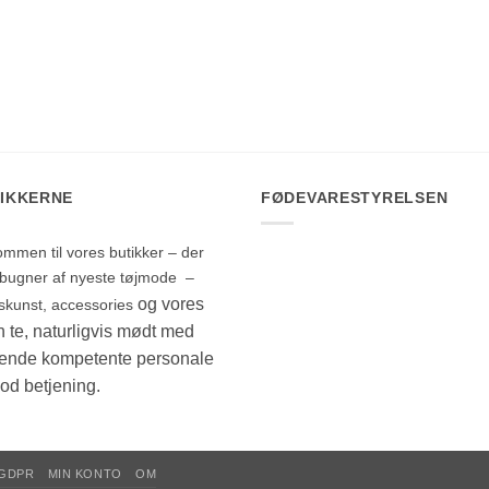
IKKERNE
FØDEVARESTYRELSEN
ommen til vores butikker – der
d bugner af nyeste tøjmode –
og vores
skunst, accessories
 te, naturligvis mødt med
lende kompetente personale
od betjening.
GDPR
MIN KONTO
OM