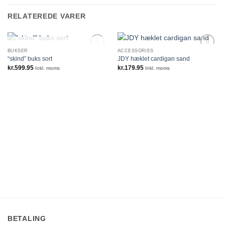
RELATEREDE VARER
IKKE PÅ LAGER
BUKSER
ACCESSORIES
“skind” buks sort
JDY hæklet cardigan sand
kr.
599.95
kr.
179.95
Inkl. moms
Inkl. moms
BETALING