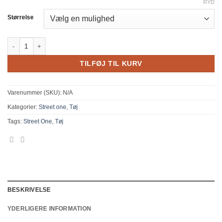
RYD
Størrelse
Street one Palmira t-shirt hvid antal
TILFØJ TIL KURV
Varenummer (SKU):
N/A
Kategorier:
Street one
,
Tøj
Tags:
Street One
,
Tøj
BESKRIVELSE
YDERLIGERE INFORMATION