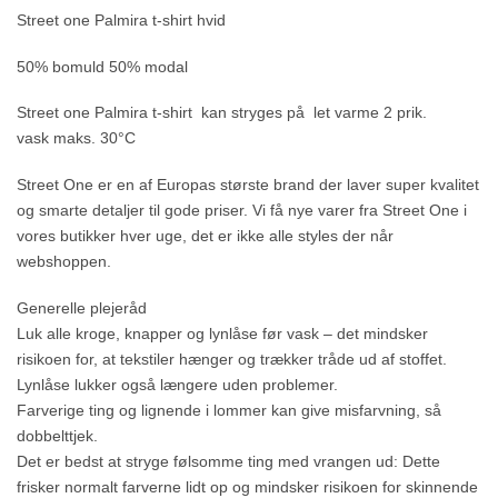
Street one Palmira t-shirt hvid
50% bomuld 50% modal
Street one Palmira t-shirt kan stryges på let varme 2 prik.
vask maks. 30°C
Street One er en af Europas største brand der laver super kvalitet
og smarte detaljer til gode priser. Vi få nye varer fra Street One i
vores butikker hver uge, det er ikke alle styles der når
webshoppen.
Generelle plejeråd
Luk alle kroge, knapper og lynlåse før vask – det mindsker
risikoen for, at tekstiler hænger og trækker tråde ud af stoffet.
Lynlåse lukker også længere uden problemer.
Farverige ting og lignende i lommer kan give misfarvning, så
dobbelttjek.
Det er bedst at stryge følsomme ting med vrangen ud: Dette
frisker normalt farverne lidt op og mindsker risikoen for skinnende