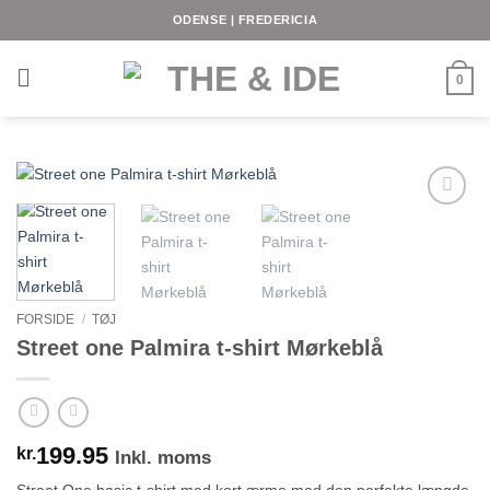
Fortsæt
ODENSE | FREDERICIA
til
indhold
0
FORSIDE
/
TØJ
Street one Palmira t-shirt Mørkeblå
199.95
kr.
Inkl. moms