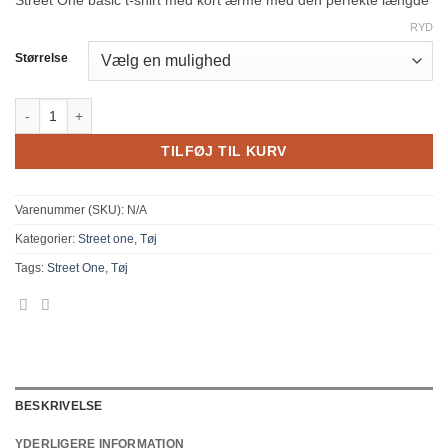
Street One basic t-shirt med kort ærme med den perfekte længde
RYD
Størrelse
Street one Palmira t-shirt Mørkeblå antal
TILFØJ TIL KURV
Varenummer (SKU):
N/A
Kategorier:
Street one
,
Tøj
Tags:
Street One
,
Tøj
BESKRIVELSE
YDERLIGERE INFORMATION