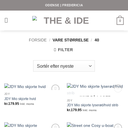
Fortsæt
ODENSE | FREDERICIA
til
indhold
0
FORSIDE
/
VARE STØRRELSE
/
40
FILTER
JDY
IKKE PÅ LAGER
JDY Mio skjorte hvid
JDY
kr.
179.95
Inkl. moms
JDY Mio skjorte lyserød/hvid strib
kr.
179.95
Inkl. moms