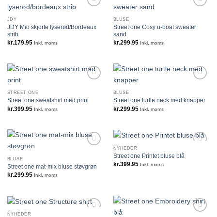
JDY
BLUSE
JDY Mio skjorte lyserød/Bordeaux
Street one Cosy u-boat sweater
strib
sand
kr.
179.95
kr.
299.95
Inkl. moms
Inkl. moms
STREET ONE
BLUSE
Street one sweatshirt med print
Street one turtle neck med knapper
kr.
399.95
kr.
299.95
Inkl. moms
Inkl. moms
NYHEDER
Street one Printet bluse blå
BLUSE
kr.
399.95
Inkl. moms
Street one mat-mix bluse støvgrøn
kr.
299.95
Inkl. moms
NYHEDER