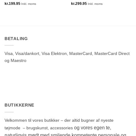
kr.
199.95
kr.
299.95
Inkl. moms
Inkl. moms
BETALING
Visa, Visa/dankort, Visa Elektron, MasterCard, MasterCard Direct
og Maestro
BUTIKKERNE
Velkommen til vores butikker – der altid bugner af nyeste
og vores egen te,
tøjmode – brugskunst, accessories
naturligvis mødt med smilende kompetente personale og