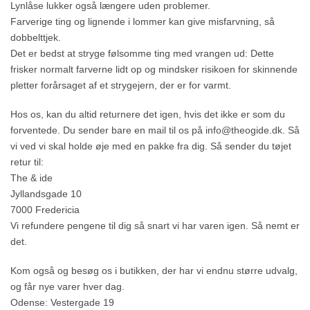
Lynlåse lukker også længere uden problemer.
Farverige ting og lignende i lommer kan give misfarvning, så
dobbelttjek.
Det er bedst at stryge følsomme ting med vrangen ud: Dette
frisker normalt farverne lidt op og mindsker risikoen for skinnende
pletter forårsaget af et strygejern, der er for varmt.
Hos os, kan du altid returnere det igen, hvis det ikke er som du
forventede. Du sender bare en mail til os på info@theogide.dk. Så
vi ved vi skal holde øje med en pakke fra dig. Så sender du tøjet
retur til:
The & ide
Jyllandsgade 10
7000 Fredericia
Vi refundere pengene til dig så snart vi har varen igen. Så nemt er
det.
Kom også og besøg os i butikken, der har vi endnu større udvalg,
og får nye varer hver dag.
Odense: Vestergade 19