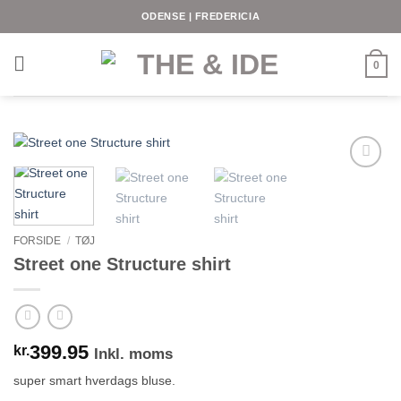
Fortsæt
ODENSE | FREDERICIA
til
indhold
0
FORSIDE
/
TØJ
Street one Structure shirt
399.95
kr.
Inkl. moms
super smart hverdags bluse.