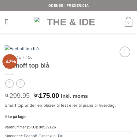
Fortsæt
ODENSE | FREDERICIA
til
indhold
0
FORSIDE
/
TØJ
-42%
Egehoff top blå
Den
Den
299.95
175.00
kr.
kr.
Inkl. moms
oprindelige
aktuelle
Smart top under en blazer til fest eller til jeans til hverdag.
pris
pris
var:
er:
Ikke på lager
kr.299.95.
kr.175.00.
Varenummer (SKU):
80539126
Kategorier:
Egehoff
,
Gør et kup
,
Tøj