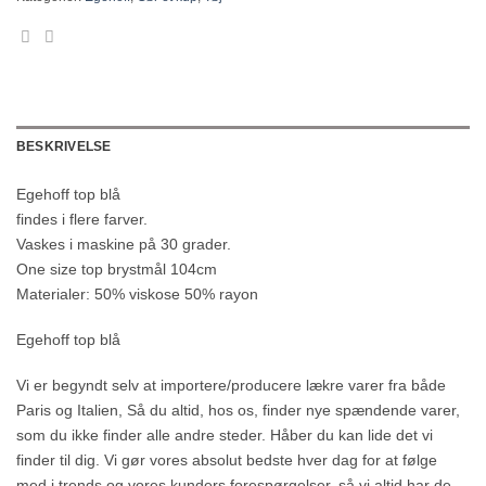
BESKRIVELSE
Egehoff top blå
findes i flere farver.
Vaskes i maskine på 30 grader.
One size top brystmål 104cm
Materialer: 50% viskose 50% rayon
Egehoff top blå
Vi er begyndt selv at importere/producere lækre varer fra både
Paris og Italien, Så du altid, hos os, finder nye spændende varer,
som du ikke finder alle andre steder. Håber du kan lide det vi
finder til dig. Vi gør vores absolut bedste hver dag for at følge
med i trends og vores kunders forespørgelser, så vi altid har de