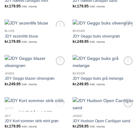
JDY hæklet cardigan mint
JDY hæklet cardigan sand
kr.
179.95
kr.
179.95
Inkl. moms
Inkl. moms
BLUSE
BUKSER
JDY sezenlife bluse
JDY Geggo buks olivengrøn
kr.
179.95
kr.
249.95
Inkl. moms
Inkl. moms
JAKKE
BUKSER
JDY Geggo blazer olivengrøn
JDY Geggo buks grå melange
kr.
249.95
kr.
249.95
Inkl. moms
Inkl. moms
IKKE PÅ LAGER
JDY
JAKKE
JDY Kort sommer strik mint grøn
JDY Hudson Open Cardigan sand
kr.
179.95
kr.
259.95
Inkl. moms
Inkl. moms