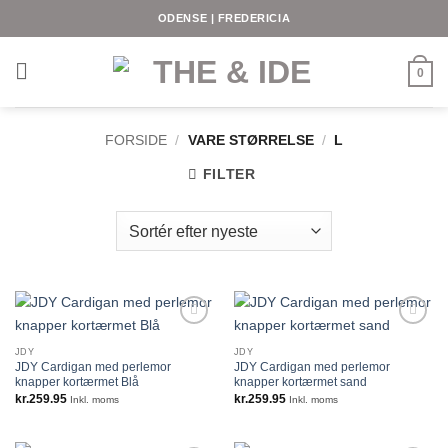
Fortsæt
ODENSE | FREDERICIA
til
indhold
0
FORSIDE
/
VARE STØRRELSE
/
L
FILTER
JDY
JDY
JDY Cardigan med perlemor
JDY Cardigan med perlemor
knapper kortærmet Blå
knapper kortærmet sand
kr.
259.95
kr.
259.95
Inkl. moms
Inkl. moms