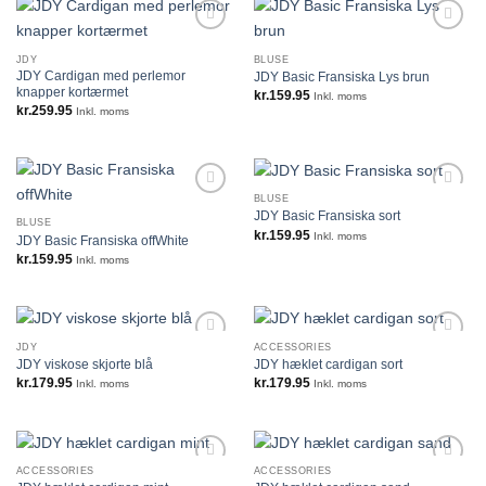
JDY
BLUSE
JDY Cardigan med perlemor
JDY Basic Fransiska Lys brun
knapper kortærmet
kr.
159.95
Inkl. moms
kr.
259.95
Inkl. moms
BLUSE
JDY Basic Fransiska sort
BLUSE
kr.
159.95
Inkl. moms
JDY Basic Fransiska offWhite
kr.
159.95
Inkl. moms
JDY
ACCESSORIES
JDY viskose skjorte blå
JDY hæklet cardigan sort
kr.
179.95
kr.
179.95
Inkl. moms
Inkl. moms
ACCESSORIES
ACCESSORIES