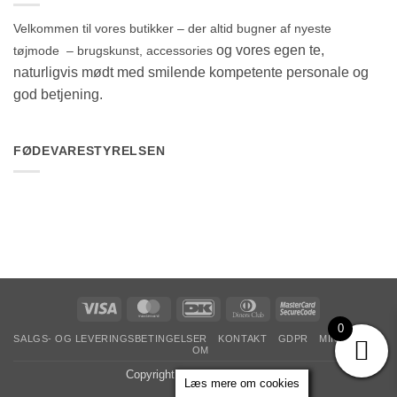
Velkommen til vores butikker – der altid bugner af nyeste
og vores egen te,
tøjmode – brugskunst, accessories
naturligvis mødt med smilende kompetente personale og
god betjening.
FØDEVARESTYRELSEN
Visa
MasterCard
DanKort
Dinners
MasterCard
Club
2
0
SALGS- OG LEVERINGSBETINGELSER
KONTAKT
GDPR
MIN KONTO
OM
Copyright 2026 ©
The & Ide
Læs mere om cookies