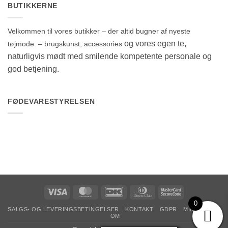
BUTIKKERNE
Velkommen til vores butikker – der altid bugner af nyeste
og vores egen te,
tøjmode – brugskunst, accessories
naturligvis mødt med smilende kompetente personale og
god betjening.
FØDEVARESTYRELSEN
Visa
MasterCard
DanKort
Dinners
MasterCard
Club
2
0
SALGS- OG LEVERINGSBETINGELSER
KONTAKT
GDPR
MIN KONTO
OM