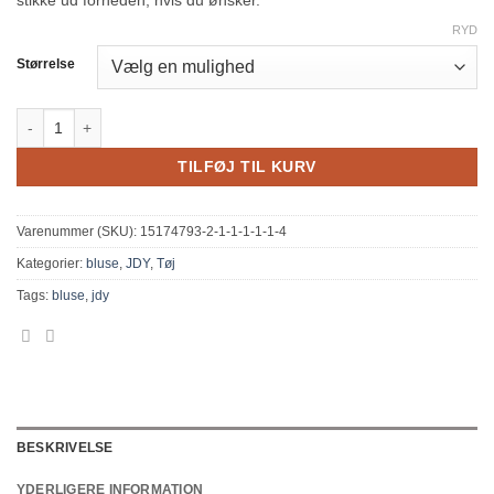
stikke ud forneden, hvis du ønsker.
RYD
Størrelse
JDY Basic Fransiska offWhite antal
TILFØJ TIL KURV
Varenummer (SKU):
15174793-2-1-1-1-1-1-4
Kategorier:
bluse
,
JDY
,
Tøj
Tags:
bluse
,
jdy
BESKRIVELSE
YDERLIGERE INFORMATION