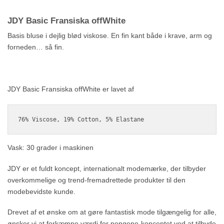
JDY Basic Fransiska offWhite
Basis bluse i dejlig blød viskose. En fin kant både i krave, arm og
forneden… så fin.
JDY Basic Fransiska offWhite er lavet af
76% Viscose, 19% Cotton, 5% Elastane
Vask: 30 grader i maskinen
JDY er et fuldt koncept, internationalt modemærke, der tilbyder
overkommelige og trend-fremadrettede produkter til den
modebevidste kunde.
Drevet af et ønske om at gøre fantastisk mode tilgængelig for alle,
ønsker vi at forkæmpe værdi for pengene-konceptet ved at tilbyde