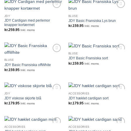
JDY
BLUSE
JDY Cardigan med perlemor
JDY Basic Fransiska Lys brun
knapper kortærmet
kr.
159.95
Inkl. moms
kr.
259.95
Inkl. moms
BLUSE
JDY Basic Fransiska sort
BLUSE
kr.
159.95
Inkl. moms
JDY Basic Fransiska offWhite
kr.
159.95
Inkl. moms
JDY
ACCESSORIES
JDY viskose skjorte blå
JDY hæklet cardigan sort
kr.
179.95
kr.
179.95
Inkl. moms
Inkl. moms
ACCESSORIES
ACCESSORIES