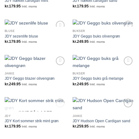
JDY hæklet cardigan mint
JDY hæklet cardigan sand
kr.
179.95
kr.
179.95
Inkl. moms
Inkl. moms
BLUSE
BUKSER
JDY sezenlife bluse
JDY Geggo buks olivengrøn
kr.
179.95
kr.
249.95
Inkl. moms
Inkl. moms
JAKKE
BUKSER
JDY Geggo blazer olivengrøn
JDY Geggo buks grå melange
kr.
249.95
kr.
249.95
Inkl. moms
Inkl. moms
IKKE PÅ LAGER
JDY
JAKKE
JDY Kort sommer strik mint grøn
JDY Hudson Open Cardigan sand
kr.
179.95
kr.
259.95
Inkl. moms
Inkl. moms