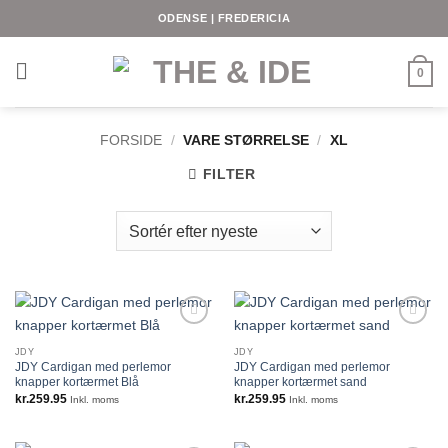
Fortsæt
ODENSE | FREDERICIA
til
indhold
0
FORSIDE
/
VARE STØRRELSE
/
XL
FILTER
JDY
JDY
JDY Cardigan med perlemor
JDY Cardigan med perlemor
knapper kortærmet Blå
knapper kortærmet sand
kr.
259.95
kr.
259.95
Inkl. moms
Inkl. moms