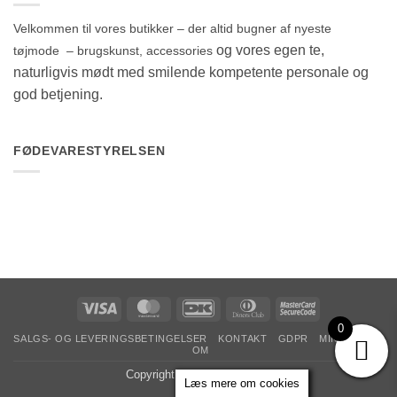
Velkommen til vores butikker – der altid bugner af nyeste
og vores egen te,
tøjmode – brugskunst, accessories
naturligvis mødt med smilende kompetente personale og
god betjening.
FØDEVARESTYRELSEN
Visa
MasterCard
DanKort
Dinners
MasterCard
Club
2
0
SALGS- OG LEVERINGSBETINGELSER
KONTAKT
GDPR
MIN KONTO
OM
Copyright 2026 ©
The & Ide
Læs mere om cookies