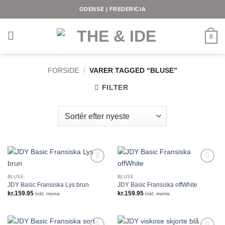
Fortsæt
ODENSE | FREDERICIA
til
indhold
0
FORSIDE
/
VARER TAGGED “BLUSE”
FILTER
BLUSE
BLUSE
JDY Basic Fransiska Lys brun
JDY Basic Fransiska offWhite
kr.
159.95
kr.
159.95
Inkl. moms
Inkl. moms