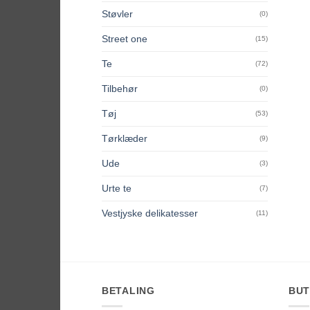
Støvler
(0)
Street one
(15)
Te
(72)
Tilbehør
(0)
Tøj
(53)
Tørklæder
(9)
Ude
(3)
Urte te
(7)
Vestjyske delikatesser
(11)
BETALING
BUT