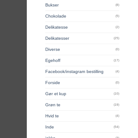
Bukser
(8)
Chokolade
(5)
Delikatesse
(2)
Delikatesser
(25)
Diverse
(0)
Egehoff
(17)
Facebook/instagram bestilling
(4)
Forside
(0)
Gør et kup
(10)
Grøn te
(19)
Hvid te
(4)
Inde
(54)
jakke
(3)