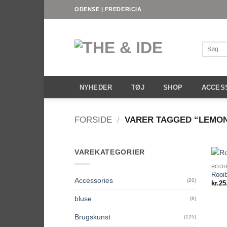
Fortsæt
ODENSE | FREDERICIA
til
indhold
Søg
efter:
NYHEDER
TØJ
SHOP
ACCES
FORSIDE
/
VARER TAGGED “LEMO
VAREKATEGORIER
ROOI
Rooi
Accessories
(20)
kr.
25
bluse
(8)
Brugskunst
(125)