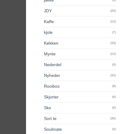
JDY
(20)
Kaffe
(12)
kjole
(7)
Køkken
(33)
Mynte
(12)
Nederdel
(0)
Nyheder
(32)
Rooibos
(8)
Skjorter
(6)
Sko
(0)
Sort te
(36)
Soulmate
(0)