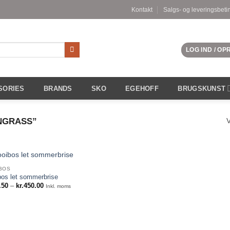
Kontakt
Salgs- og leveringsbeti
LOG IND / O
SORIES
BRANDS
SKO
EGEHOFF
BRUGSKUNST
NGRASS”
V
BOS
bos let sommerbrise
Prisinterval:
.50
–
kr.
450.00
Inkl. moms
kr.25.50
til
kr.450.00