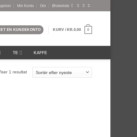
ngelser
Min Konto
Om
Ønskeliste
PRET EN KUNDEKONTO
KURV /
KR.
0.00
0
TE
KAFFE
iser 1 resultat