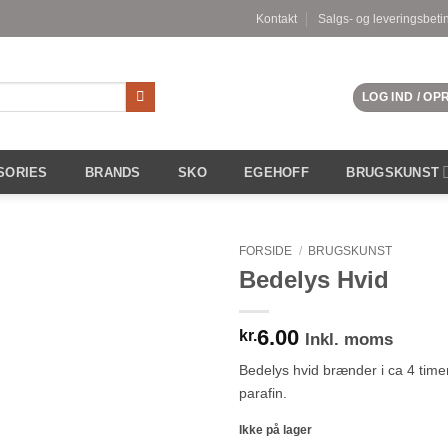
Kontakt
Salgs- og leveringsbeti
LOG IND / O
SORIES
BRANDS
SKO
EGEHOFF
BRUGSKUNST
FORSIDE
/
BRUGSKUNST
Bedelys Hvid
6.00
kr.
Inkl. moms
Bedelys hvid brænder i ca 4 timer
parafin.
Ikke på lager