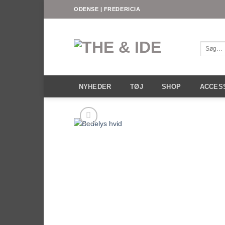
Fortsæt
ODENSE | FREDERICIA
til
indhold
Søg
efter:
NYHEDER
TØJ
SHOP
ACCES