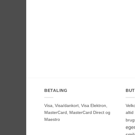
BETALING
BUT
Visa, Visa/dankort, Visa Elektron,
Velk
MasterCard, MasterCard Direct og
alti
Maestro
brug
egen
smi