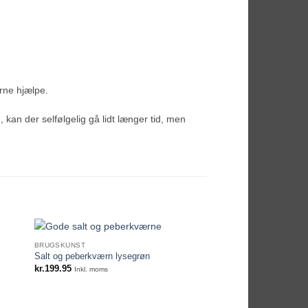
erne hjælpe.
m, kan der selfølgelig gå lidt længer tid, men
BRUGSKUNST
Salt og peberkværn lysegrøn
kr.
199.95
Inkl. moms