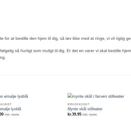
 for at bestille den hjem til dig, så tøv ikke med at ringe, vi vil rigtig g
ølgelig så hurtigt som muligt til dig. Er det en varer vi skal bestille hje
ing.
SKUNST
BRUGSKUNST
emalje lysblå
Mynte skål stillwater
00
kr.
39.95
Inkl. moms
Inkl. moms