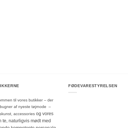
IKKERNE
FØDEVARESTYRELSEN
ommen til vores butikker – der
d bugner af nyeste tøjmode –
og vores
skunst, accessories
 te, naturligvis mødt med
lende kompetente personale