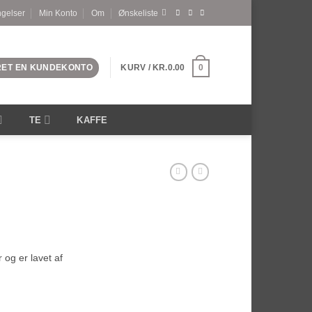
ngelser
Min Konto
Om
Ønskeliste
PRET EN KUNDEKONTO
KURV /
KR.
0.00
0
TE
KAFFE
 og er lavet af