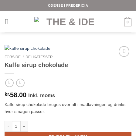
Fortsæt
ODENSE | FREDERICIA
til
indhold
0
FORSIDE
/
DELIKATESSER
Kaffe sirup chokolade
58.00
kr.
Inkl. moms
Kaffe sirup chokolade bruges over alt i madlavningen og drinks
hvor smagen passer.
Kaffe sirup chokolade antal