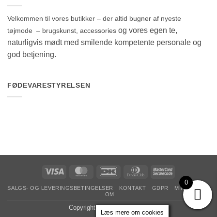
Velkommen til vores butikker – der altid bugner af nyeste
og vores egen te,
tøjmode – brugskunst, accessories
naturligvis mødt med smilende kompetente personale og
god betjening.
FØDEVARESTYRELSEN
Visa
MasterCard
DanKort
Dinners
MasterCard
Club
2
0
SALGS- OG LEVERINGSBETINGELSER
KONTAKT
GDPR
MIN KONTO
OM
Copyright 2026 ©
The & Ide
Læs mere om cookies