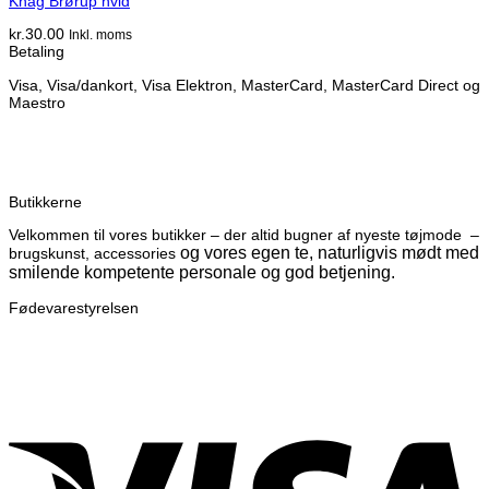
Knag Brørup hvid
kr.
30.00
Inkl. moms
Betaling
Visa, Visa/dankort, Visa Elektron, MasterCard, MasterCard Direct og
Maestro
Butikkerne
Velkommen til vores butikker – der altid bugner af nyeste tøjmode –
og vores egen te, naturligvis mødt med
brugskunst, accessories
smilende kompetente personale og god betjening.
Fødevarestyrelsen
V