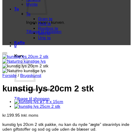
Mynte
Te
Te
Grøn te
Ingen varer i kurven.
Hvid te
Rooibos te
Tilbage til shoppen
Sort te
Urte te
Kaffe
0
Kurv
Forside
/
Brugskunst
kunstig lys 20cm 2 stk
Ingen varer i kurven.
Tilbage til shoppen
kr.
199.95
Inkl. moms
kunstig lys 20cm 2 stk pakke, nu kan du nyde “ægte” stearinlys inde
uden giftstoffer og sod og ude uden de blæser ud.