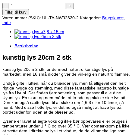
kunstig
lys
Tilføj til kurv
20cm
Varenummer (SKU):
UL-TA-NW02320-2
Kategorier:
Brugskunst
,
2
Inde
stk
antal
Beskrivelse
kunstig lys 20cm 2 stk
kunstig lys 20cm 2 stk, er de mest naturtro kunstige lys på
markedet, med 16 små dioder giver de virkelig en naturtro flamme.
Undgå gifte i luften, når du brænder lys, men få alligevel den helt
rigtige hygge og stemning, med disse fantastiske naturtro kunstige
lys fra Uyuni. Der findes fjernbetjening, som passer til alle dine
Uyuni lys. En skøn og nem måde, at tænde og slukke sine lys på.
Den kan også sætte lyset til at slukke om 4,6,8 eller 10 timer, så
nemt. Med disse flotte lys, er det nu også muligt at have lys på
bordet udenfor, uden at de blæser ud.
Lysene er lavet af ægte voks og ikke bør opbevares eller bruges i
temperaturer under 1 ° C og over 35 ° C. Vær opmærksom på ikke
at sætte dem i direkte sollys i et vindue, da de vil smelte lige som